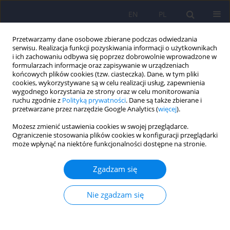
EN
PL
Przetwarzamy dane osobowe zbierane podczas odwiedzania
serwisu. Realizacja funkcji pozyskiwania informacji o użytkownikach
i ich zachowaniu odbywa się poprzez dobrowolnie wprowadzone w
formularzach informacje oraz zapisywanie w urządzeniach
końcowych plików cookies (tzw. ciasteczka). Dane, w tym pliki
cookies, wykorzystywane są w celu realizacji usług, zapewnienia
wygodnego korzystania ze strony oraz w celu monitorowania
ruchu zgodnie z
Polityką prywatności
. Dane są także zbierane i
przetwarzane przez narzędzie Google Analytics (
więcej
).
Autor
Magdalena Weber-Rajek
Możesz zmienić ustawienia cookies w swojej przeglądarce.
Ograniczenie stosowania plików cookies w konfiguracji przeglądarki
może wpłynąć na niektóre funkcjonalności dostępne na stronie.
ARTICLE
Prężność jako predyktor zdrowia psychicznego
Zgadzam się
kobiet odbywających karę pozbawienia wolności
Ewa Sygit-Kowalkowska
,
Justyna Szrajda
,
Magdalena Weber-Rajek
,
Nie zgadzam się
Krzysztof Porażyński
,
Marcin Ziółkowski
Psychiatr Pol 2017;51(3):549-560
DOI
:
https://doi.org/10.12740/PP/OnlineFirst/62617