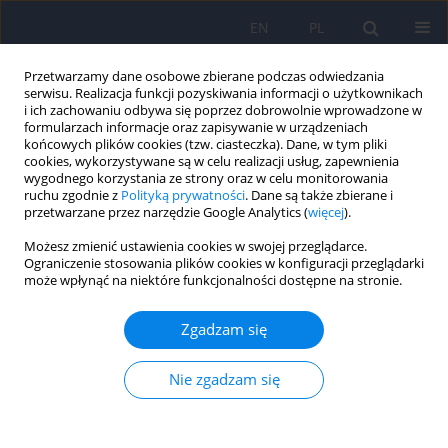
EN
PL
Przetwarzamy dane osobowe zbierane podczas odwiedzania
serwisu. Realizacja funkcji pozyskiwania informacji o użytkownikach
i ich zachowaniu odbywa się poprzez dobrowolnie wprowadzone w
formularzach informacje oraz zapisywanie w urządzeniach
końcowych plików cookies (tzw. ciasteczka). Dane, w tym pliki
cookies, wykorzystywane są w celu realizacji usług, zapewnienia
wygodnego korzystania ze strony oraz w celu monitorowania
ruchu zgodnie z
Polityką prywatności
. Dane są także zbierane i
przetwarzane przez narzędzie Google Analytics (
więcej
).
Autor
Marcin Kotkowski
Możesz zmienić ustawienia cookies w swojej przeglądarce.
Ograniczenie stosowania plików cookies w konfiguracji przeglądarki
może wpłynąć na niektóre funkcjonalności dostępne na stronie.
ARTICLE
Częstość występowania zaburzeń depresyjnych w
Zgadzam się
grupie zawodowych kierowców – subanaliza
epidemiologiczna badania RACER.
Nie zgadzam się
Anna E. Platek
,
Filip M. Szymanski
,
Krzysztof J. Filipiak
,
Krzysztof
Ozieranski
,
Marcin Kotkowski
,
Agata Tyminska
,
Robert Kowalik
,
Grzegorz Karpinski
,
Grzegorz Opolski
,
RACER Steering Committee and