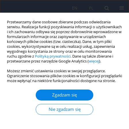
EN
PL
Przetwarzamy dane osobowe zbierane podczas odwiedzania
serwisu. Realizacja funkcji pozyskiwania informacji o użytkownikach
i ich zachowaniu odbywa się poprzez dobrowolnie wprowadzone w
formularzach informacje oraz zapisywanie w urządzeniach
końcowych plików cookies (tzw. ciasteczka). Dane, w tym pliki
cookies, wykorzystywane są w celu realizacji usług, zapewnienia
wygodnego korzystania ze strony oraz w celu monitorowania
ruchu zgodnie z
Polityką prywatności
. Dane są także zbierane i
przetwarzane przez narzędzie Google Analytics (
więcej
).
Autor
Mariola Kosowicz
Możesz zmienić ustawienia cookies w swojej przeglądarce.
Ograniczenie stosowania plików cookies w konfiguracji przeglądarki
może wpłynąć na niektóre funkcjonalności dostępne na stronie.
Ocena związku lęku i depresji oraz wybranych
zmiennych psychospołecznych u pacjentów
Zgadzam się
onkologicznych
Marta Kulpa
,
Agata Ciuba
,
Mariola Kosowicz
,
Hanna Rozenek
,
Jolanta
Nie zgadzam się
Banasiewicz
,
Magdalena Flaga-Łuczkiewicz
,
Beata Stypuła-Ciuba
Psychiatr Pol 2023;57(4):761-774
DOI
:
https://doi.org/10.12740/PP/151067