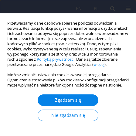
EN
PL
Przetwarzamy dane osobowe zbierane podczas odwiedzania
serwisu. Realizacja funkcji pozyskiwania informacji o użytkownikach
i ich zachowaniu odbywa się poprzez dobrowolnie wprowadzone w
formularzach informacje oraz zapisywanie w urządzeniach
końcowych plików cookies (tzw. ciasteczka). Dane, w tym pliki
cookies, wykorzystywane są w celu realizacji usług, zapewnienia
wygodnego korzystania ze strony oraz w celu monitorowania
ruchu zgodnie z
Polityką prywatności
. Dane są także zbierane i
przetwarzane przez narzędzie Google Analytics (
więcej
).
Autor
Marta Tyszkiewicz- Nwafor
Możesz zmienić ustawienia cookies w swojej przeglądarce.
Ograniczenie stosowania plików cookies w konfiguracji przeglądarki
może wpłynąć na niektóre funkcjonalności dostępne na stronie.
ARTICLE
Wieloaspektowa analiza rozpowszechnienia,
Zgadzam się
czynników etiologicznych, obrazu klinicznego i
postępowania terapeutycznego zaburzeń z
Nie zgadzam się
napadami objadania (Binge Eating Disorder, BED)
Katarzyna Jowik
,
Agata Dutkiewicz
,
Agnieszka Słopień
,
Marta
Tyszkiewicz- Nwafor