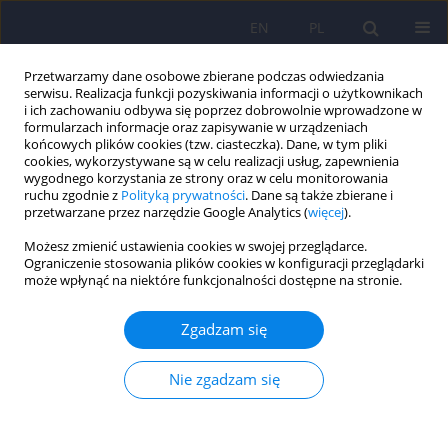
EN
PL
Przetwarzamy dane osobowe zbierane podczas odwiedzania
serwisu. Realizacja funkcji pozyskiwania informacji o użytkownikach
i ich zachowaniu odbywa się poprzez dobrowolnie wprowadzone w
formularzach informacje oraz zapisywanie w urządzeniach
końcowych plików cookies (tzw. ciasteczka). Dane, w tym pliki
cookies, wykorzystywane są w celu realizacji usług, zapewnienia
wygodnego korzystania ze strony oraz w celu monitorowania
ruchu zgodnie z
Polityką prywatności
. Dane są także zbierane i
przetwarzane przez narzędzie Google Analytics (
więcej
).
Autor
Marzena Kaźmierczak
Możesz zmienić ustawienia cookies w swojej przeglądarce.
Ograniczenie stosowania plików cookies w konfiguracji przeglądarki
może wpłynąć na niektóre funkcjonalności dostępne na stronie.
ARTICLE
Wsparcie społeczne jako determinant
Zgadzam się
zadowolenia z życia u kobiet w okresie ciąży i po
cięciu cesarskim
Nie zgadzam się
Grażyna Gebuza
,
Marzena Kaźmierczak
,
Estera Mieczkowska
,
Małgorzata Gierszewska
Psychiatr Pol 2018;52(3):585-598