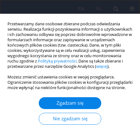
EN
PL
Przetwarzamy dane osobowe zbierane podczas odwiedzania
serwisu. Realizacja funkcji pozyskiwania informacji o użytkownikach
i ich zachowaniu odbywa się poprzez dobrowolnie wprowadzone w
formularzach informacje oraz zapisywanie w urządzeniach
końcowych plików cookies (tzw. ciasteczka). Dane, w tym pliki
cookies, wykorzystywane są w celu realizacji usług, zapewnienia
wygodnego korzystania ze strony oraz w celu monitorowania
ruchu zgodnie z
Polityką prywatności
. Dane są także zbierane i
przetwarzane przez narzędzie Google Analytics (
więcej
).
Autor
Marzena Teplik
Możesz zmienić ustawienia cookies w swojej przeglądarce.
Ograniczenie stosowania plików cookies w konfiguracji przeglądarki
może wpłynąć na niektóre funkcjonalności dostępne na stronie.
Aktywność fizyczna i Szkoła Rodzenia w czasie
ciąży a poziom postrzeganego stresu i objawów
Zgadzam się
depresyjnych u kobiet po porodzie
Joanna Kowalska
,
Daria Olszowa
,
Dominika Markowska
,
Marzena
Nie zgadzam się
Teplik
,
Joanna Rymaszewska
Psychiatr Pol 2014;48(5):889-900
DOI
:
https://doi.org/10.12740/PP/24984