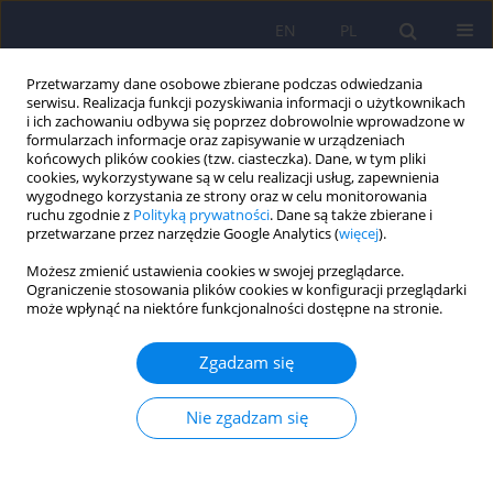
EN
PL
Przetwarzamy dane osobowe zbierane podczas odwiedzania
serwisu. Realizacja funkcji pozyskiwania informacji o użytkownikach
i ich zachowaniu odbywa się poprzez dobrowolnie wprowadzone w
formularzach informacje oraz zapisywanie w urządzeniach
końcowych plików cookies (tzw. ciasteczka). Dane, w tym pliki
cookies, wykorzystywane są w celu realizacji usług, zapewnienia
wygodnego korzystania ze strony oraz w celu monitorowania
ruchu zgodnie z
Polityką prywatności
. Dane są także zbierane i
przetwarzane przez narzędzie Google Analytics (
więcej
).
Autor
Mateusz Gortat
Możesz zmienić ustawienia cookies w swojej przeglądarce.
Ograniczenie stosowania plików cookies w konfiguracji przeglądarki
może wpłynąć na niektóre funkcjonalności dostępne na stronie.
ARTICLE
Ortoreksja – wypaczone podejście do zdrowego
Zgadzam się
odżywiania się
Mateusz Gortat
,
Marzena Samardakiewicz
,
Adam Perzyński
Nie zgadzam się
Psychiatr Pol 2021;55(2):421-433
DOI
:
https://doi.org/10.12740/PP/125387
Statystyki