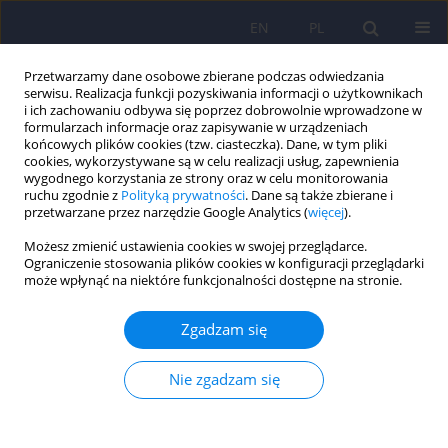
EN
PL
Przetwarzamy dane osobowe zbierane podczas odwiedzania
serwisu. Realizacja funkcji pozyskiwania informacji o użytkownikach
i ich zachowaniu odbywa się poprzez dobrowolnie wprowadzone w
formularzach informacje oraz zapisywanie w urządzeniach
końcowych plików cookies (tzw. ciasteczka). Dane, w tym pliki
cookies, wykorzystywane są w celu realizacji usług, zapewnienia
wygodnego korzystania ze strony oraz w celu monitorowania
ruchu zgodnie z
Polityką prywatności
. Dane są także zbierane i
przetwarzane przez narzędzie Google Analytics (
więcej
).
Autor
Michał Skrzypek
Możesz zmienić ustawienia cookies w swojej przeglądarce.
Ograniczenie stosowania plików cookies w konfiguracji przeglądarki
może wpłynąć na niektóre funkcjonalności dostępne na stronie.
ARTICLE
Występowanie bólu u chorych na stwardnienie
Zgadzam się
rozsiane i jego związek z objawami depresyjnymi,
lękiem i jakością życia
Nie zgadzam się
Beata Łabuz-Roszak
,
Ewa Niewiadomska
,
Katarzyna Kubicka-Bączyk
,
Michał Skrzypek
,
Krystyna Tyrpień-Golder
,
Anna Majewska
,
Anna
Matejczyk
,
Paweł Dobrakowski
,
Krystyna Pierzchała