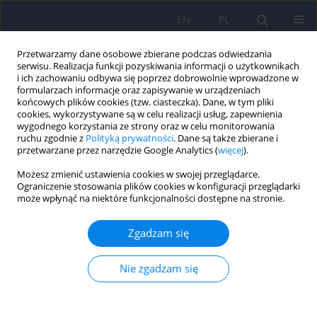
EN
PL
Przetwarzamy dane osobowe zbierane podczas odwiedzania
serwisu. Realizacja funkcji pozyskiwania informacji o użytkownikach
i ich zachowaniu odbywa się poprzez dobrowolnie wprowadzone w
formularzach informacje oraz zapisywanie w urządzeniach
końcowych plików cookies (tzw. ciasteczka). Dane, w tym pliki
cookies, wykorzystywane są w celu realizacji usług, zapewnienia
wygodnego korzystania ze strony oraz w celu monitorowania
ruchu zgodnie z
Polityką prywatności
. Dane są także zbierane i
przetwarzane przez narzędzie Google Analytics (
więcej
).
Autor
Patrycja Jęda
Możesz zmienić ustawienia cookies w swojej przeglądarce.
Ograniczenie stosowania plików cookies w konfiguracji przeglądarki
może wpłynąć na niektóre funkcjonalności dostępne na stronie.
Czego się boimy bojąc się o swoje zdrowie?
Kontekst objawowy skarg hipochondrycznych
Zgadzam się
Katarzyna Klasa
,
Jerzy A. Sobański
,
Magdalena Konop
,
Edyta
Dembińska
,
Michał Mielimąka
,
Anna Citkowska-Kisielewska
,
Patrycja
Nie zgadzam się
Jęda
,
Magdalena Pelc
,
Krzysztof Rutkowski
Psychiatr Pol 2023;57(1):163-178
DOI
:
https://doi.org/10.12740/PP/OnlineFirst/135139