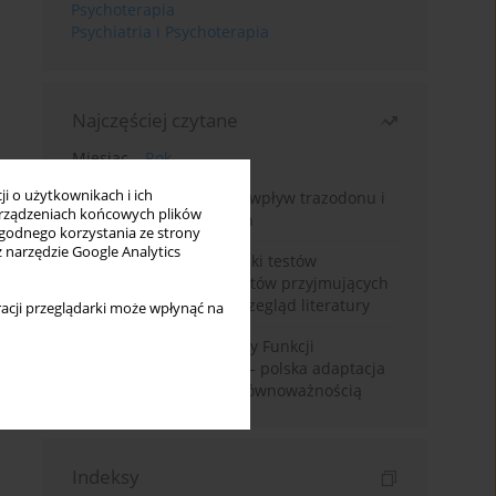
Psychoterapia
Psychiatria i Psychoterapia
Najczęściej czytane
Miesiąc
Rok
i o użytkownikach i ich
Leczenie bezsenności – wpływ trazodonu i
rządzeniach końcowych plików
leków nasennych na sen
wygodnego korzystania ze strony
z narzędzie Google Analytics
Fałszywie dodatnie wyniki testów
narkotykowych u pacjentów przyjmujących
leki psychotropowe – przegląd literatury
acji przeglądarki może wpłynąć na
Montrealska Skala Oceny Funkcji
Poznawczych MoCA 7.2.– polska adaptacja
metody i badania nad równoważnością
Indeksy