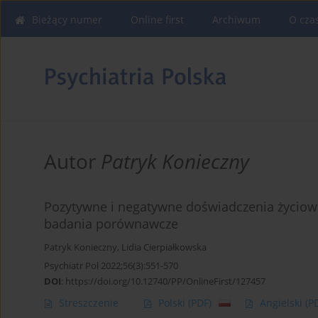
Bieżący numer
Online first
Archiwum
O cza
Autor
Patryk Konieczny
Pozytywne i negatywne doświadczenia życiow
badania porównawcze
Patryk Konieczny
,
Lidia Cierpiałkowska
Psychiatr Pol 2022;56(3):551-570
DOI
:
https://doi.org/10.12740/PP/OnlineFirst/127457
Streszczenie
Polski
(PDF)
Angielski
(P