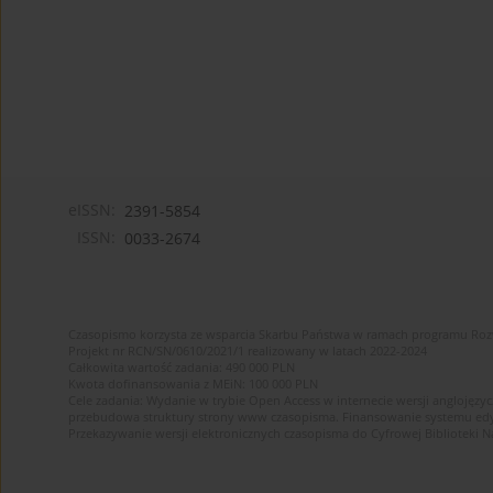
eISSN:
2391-5854
ISSN:
0033-2674
Czasopismo korzysta ze wsparcia Skarbu Państwa w ramach programu Ro
Projekt nr RCN/SN/0610/2021/1 realizowany w latach 2022-2024
Całkowita wartość zadania: 490 000 PLN
Kwota dofinansowania z MEiN: 100 000 PLN
Cele zadania: Wydanie w trybie Open Access w internecie wersji anglojęzyc
przebudowa struktury strony www czasopisma. Finansowanie systemu edytor
Przekazywanie wersji elektronicznych czasopisma do Cyfrowej Bibliotek