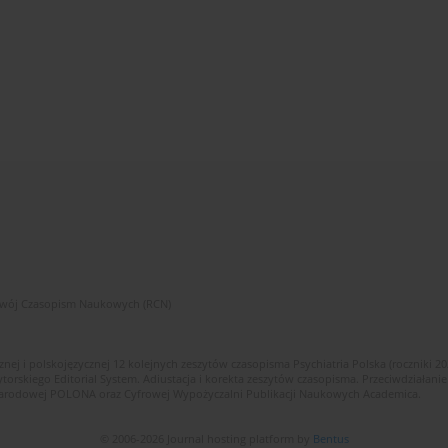
zwój Czasopism Naukowych (RCN)
znej i polskojęzycznej 12 kolejnych zeszytów czasopisma Psychiatria Polska (roczniki 2
skiego Editorial System. Adiustacja i korekta zeszytów czasopisma. Przeciwdziałanie
i Narodowej POLONA oraz Cyfrowej Wypożyczalni Publikacji Naukowych Academica.
© 2006-2026 Journal hosting platform by
Bentus