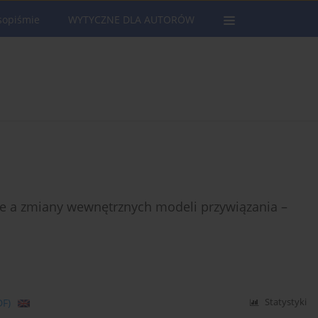
sopiśmie
WYTYCZNE DLA AUTORÓW
e a zmiany wewnętrznych modeli przywiązania –
DF)
Statystyki