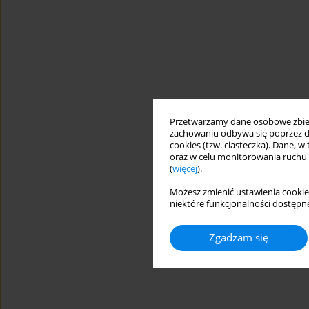
Przetwarzamy dane osobowe zbiera
zachowaniu odbywa się poprzez d
cookies (tzw. ciasteczka). Dane, w
oraz w celu monitorowania ruchu
(
więcej
).
Możesz zmienić ustawienia cookie
niektóre funkcjonalności dostępne
Zgadzam się