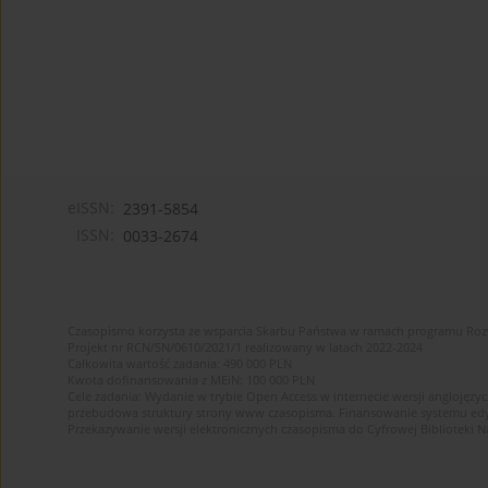
eISSN:
2391-5854
ISSN:
0033-2674
Czasopismo korzysta ze wsparcia Skarbu Państwa w ramach programu Ro
Projekt nr RCN/SN/0610/2021/1 realizowany w latach 2022-2024
Całkowita wartość zadania: 490 000 PLN
Kwota dofinansowania z MEiN: 100 000 PLN
Cele zadania: Wydanie w trybie Open Access w internecie wersji anglojęzyc
przebudowa struktury strony www czasopisma. Finansowanie systemu edytor
Przekazywanie wersji elektronicznych czasopisma do Cyfrowej Bibliotek