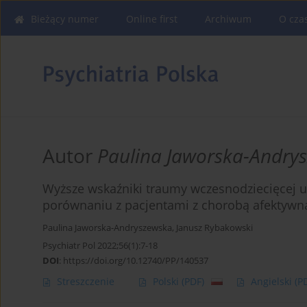
Bieżący numer
Online first
Archiwum
O cza
Autor
Paulina Jaworska-Andry
Wyższe wskaźniki traumy wczesnodziecięcej 
porównaniu z pacjentami z chorobą afektyw
Paulina Jaworska-Andryszewska
,
Janusz Rybakowski
Psychiatr Pol 2022;56(1):7-18
DOI
:
https://doi.org/10.12740/PP/140537
Streszczenie
Polski
(PDF)
Angielski
(P