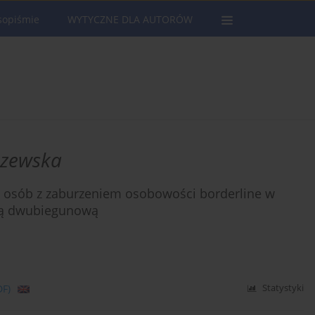
sopiśmie
WYTYCZNE DLA AUTORÓW
szewska
u osób z zaburzeniem osobowości borderline w
ną dwubiegunową
DF)
Statystyki