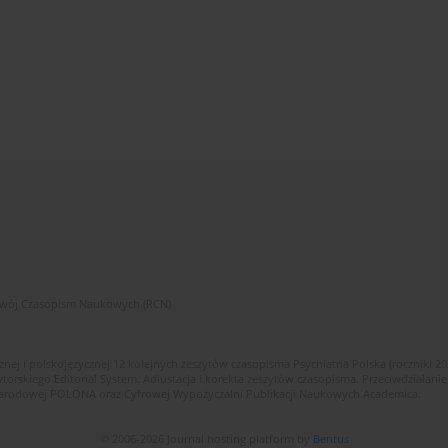
zwój Czasopism Naukowych (RCN)
znej i polskojęzycznej 12 kolejnych zeszytów czasopisma Psychiatria Polska (roczniki 2
skiego Editorial System. Adiustacja i korekta zeszytów czasopisma. Przeciwdziałanie
i Narodowej POLONA oraz Cyfrowej Wypożyczalni Publikacji Naukowych Academica.
© 2006-2026 Journal hosting platform by
Bentus