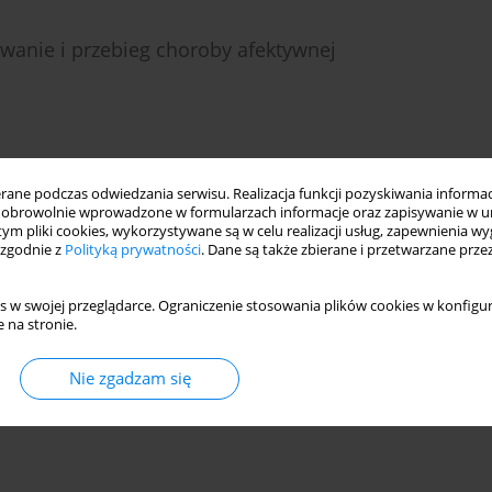
wanie i przebieg choroby afektywnej
ne podczas odwiedzania serwisu. Realizacja funkcji pozyskiwania informacj
DF)
Statystyki
obrowolnie wprowadzone w formularzach informacje oraz zapisywanie w u
 tym pliki cookies, wykorzystywane są w celu realizacji usług, zapewnienia 
 zgodnie z
Polityką prywatności
. Dane są także zbierane i przetwarzane prze
s w swojej przeglądarce. Ograniczenie stosowania plików cookies w konfigur
 na stronie.
Nie zgadzam się