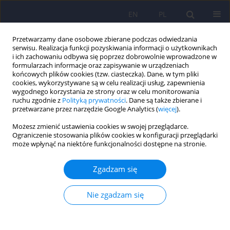
EN
PL
Przetwarzamy dane osobowe zbierane podczas odwiedzania
serwisu. Realizacja funkcji pozyskiwania informacji o użytkownikach
i ich zachowaniu odbywa się poprzez dobrowolnie wprowadzone w
formularzach informacje oraz zapisywanie w urządzeniach
końcowych plików cookies (tzw. ciasteczka). Dane, w tym pliki
cookies, wykorzystywane są w celu realizacji usług, zapewnienia
wygodnego korzystania ze strony oraz w celu monitorowania
ruchu zgodnie z
Polityką prywatności
. Dane są także zbierane i
przetwarzane przez narzędzie Google Analytics (
więcej
).
Autor
Piotr Dziechciarz
Możesz zmienić ustawienia cookies w swojej przeglądarce.
Ograniczenie stosowania plików cookies w konfiguracji przeglądarki
ARTICLE
może wpłynąć na niektóre funkcjonalności dostępne na stronie.
Znaczenie czynników genetycznych oraz przed- i
okołoporodowych w etiologii zaburzeń ze
Zgadzam się
spektrum autyzmu – wskazania do konsultacji
genetycznej
Nie zgadzam się
Filip Rybakowski
,
Izabela Chojnicka
,
Piotr Dziechciarz
,
Andrea Horvath
,
Małgorzata Janas-Kozik
,
Anetta Jeziorek
,
Ewa Pisula
,
Anna
Piwowarczyk
,
Agnieszka Słopień
,
Joanna Sykut-Cegielska
,
Hanna