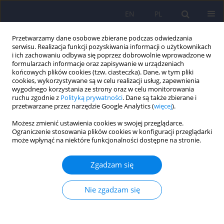
EN
PL
Przetwarzamy dane osobowe zbierane podczas odwiedzania
serwisu. Realizacja funkcji pozyskiwania informacji o użytkownikach
i ich zachowaniu odbywa się poprzez dobrowolnie wprowadzone w
formularzach informacje oraz zapisywanie w urządzeniach
końcowych plików cookies (tzw. ciasteczka). Dane, w tym pliki
cookies, wykorzystywane są w celu realizacji usług, zapewnienia
wygodnego korzystania ze strony oraz w celu monitorowania
ruchu zgodnie z
Polityką prywatności
. Dane są także zbierane i
przetwarzane przez narzędzie Google Analytics (
więcej
).
Autor
Marek Daniłosio
Możesz zmienić ustawienia cookies w swojej przeglądarce.
Ograniczenie stosowania plików cookies w konfiguracji przeglądarki
ARTICLE
może wpłynąć na niektóre funkcjonalności dostępne na stronie.
Procesowe i materialne aspekty ochrony praw
osoby, wobec której toczy się postępowanie o
Zgadzam się
ubezwłasnowolnienie – część II
Nie zgadzam się
Małgorzata Manowska
,
Piotr Gałecki
Psychiatr Pol 2019;53(1):177-189
DOI
:
https://doi.org/10.12740/PP/93006
Statystyki