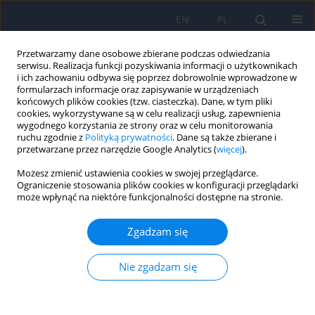
EN
PL
Przetwarzamy dane osobowe zbierane podczas odwiedzania
serwisu. Realizacja funkcji pozyskiwania informacji o użytkownikach
i ich zachowaniu odbywa się poprzez dobrowolnie wprowadzone w
formularzach informacje oraz zapisywanie w urządzeniach
końcowych plików cookies (tzw. ciasteczka). Dane, w tym pliki
cookies, wykorzystywane są w celu realizacji usług, zapewnienia
wygodnego korzystania ze strony oraz w celu monitorowania
ruchu zgodnie z
Polityką prywatności
. Dane są także zbierane i
przetwarzane przez narzędzie Google Analytics (
więcej
).
Autor
Piotr Brud
Możesz zmienić ustawienia cookies w swojej przeglądarce.
Ograniczenie stosowania plików cookies w konfiguracji przeglądarki
może wpłynąć na niektóre funkcjonalności dostępne na stronie.
Polska adaptacja samoopisowych narzędzi do
badania cech osobowości borderline – FFBI i
Zgadzam się
FFBI-SF
Piotr Paweł Brud
,
Jan Cieciuch
Nie zgadzam się
Psychiatr Pol 2023;57(6):1247-1262
DOI
:
https://doi.org/10.12740/PP/OnlineFirst/150420
Statystyki