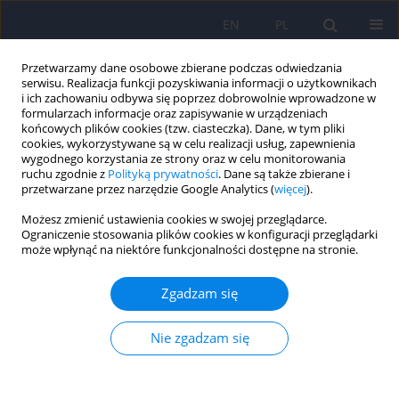
EN
PL
Przetwarzamy dane osobowe zbierane podczas odwiedzania
serwisu. Realizacja funkcji pozyskiwania informacji o użytkownikach
i ich zachowaniu odbywa się poprzez dobrowolnie wprowadzone w
formularzach informacje oraz zapisywanie w urządzeniach
końcowych plików cookies (tzw. ciasteczka). Dane, w tym pliki
cookies, wykorzystywane są w celu realizacji usług, zapewnienia
wygodnego korzystania ze strony oraz w celu monitorowania
ruchu zgodnie z
Polityką prywatności
. Dane są także zbierane i
przetwarzane przez narzędzie Google Analytics (
więcej
).
Autor
Qiuming Ji
Możesz zmienić ustawienia cookies w swojej przeglądarce.
Ograniczenie stosowania plików cookies w konfiguracji przeglądarki
może wpłynąć na niektóre funkcjonalności dostępne na stronie.
Wpływ powtarzalnej przezczaszkowej stymulacji
magnetycznej na negatywne objawy schizofrenii i
Zgadzam się
surowiczy neurotroficzny czynnik pochodzenia
mózgowego
Nie zgadzam się
Wenhui Zhai
,
Mingchao Li
,
Zou Su
,
Qiuming Ji
,
Zijun Xiong
,
Yijing Zhao
,
Yuhong Yang
,
Dan Liao
,
Chi Li
,
Cairong Wang
Psychiatr Pol 2023;57(6):1293-1303