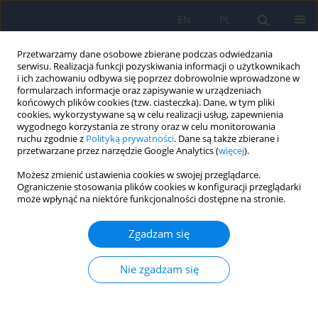
EN
PL
Przetwarzamy dane osobowe zbierane podczas odwiedzania
serwisu. Realizacja funkcji pozyskiwania informacji o użytkownikach
i ich zachowaniu odbywa się poprzez dobrowolnie wprowadzone w
formularzach informacje oraz zapisywanie w urządzeniach
końcowych plików cookies (tzw. ciasteczka). Dane, w tym pliki
cookies, wykorzystywane są w celu realizacji usług, zapewnienia
wygodnego korzystania ze strony oraz w celu monitorowania
ruchu zgodnie z
Polityką prywatności
. Dane są także zbierane i
przetwarzane przez narzędzie Google Analytics (
więcej
).
Autor
Rafal Radzio
Możesz zmienić ustawienia cookies w swojej przeglądarce.
Ograniczenie stosowania plików cookies w konfiguracji przeglądarki
ARTICLE
może wpłynąć na niektóre funkcjonalności dostępne na stronie.
Kwestionariusz Seksuologiczny – narzędzie do
badań przesiewowych: założenia i trafność
Zgadzam się
Andrzej Kokoszka
,
Wieslaw Czernikiewicz
,
Rafal Radzio
,
Aleksandra
Jodko
Nie zgadzam się
Psychiatr Pol 2011;45(2):235-244
Statystyki