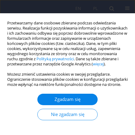
EN
PL
Przetwarzamy dane osobowe zbierane podczas odwiedzania
serwisu. Realizacja funkcji pozyskiwania informacji o użytkownikach
i ich zachowaniu odbywa się poprzez dobrowolnie wprowadzone w
formularzach informacje oraz zapisywanie w urządzeniach
końcowych plików cookies (tzw. ciasteczka). Dane, w tym pliki
cookies, wykorzystywane są w celu realizacji usług, zapewnienia
wygodnego korzystania ze strony oraz w celu monitorowania
ruchu zgodnie z
Polityką prywatności
. Dane są także zbierane i
przetwarzane przez narzędzie Google Analytics (
więcej
).
Autor
Robert Kowalik
Możesz zmienić ustawienia cookies w swojej przeglądarce.
Ograniczenie stosowania plików cookies w konfiguracji przeglądarki
ARTICLE
może wpłynąć na niektóre funkcjonalności dostępne na stronie.
Częstość występowania zaburzeń depresyjnych w
grupie zawodowych kierowców – subanaliza
Zgadzam się
epidemiologiczna badania RACER.
Nie zgadzam się
Anna E. Platek
,
Filip M. Szymanski
,
Krzysztof J. Filipiak
,
Krzysztof
Ozieranski
,
Marcin Kotkowski
,
Agata Tyminska
,
Robert Kowalik
,
Grzegorz Karpinski
,
Grzegorz Opolski
,
RACER Steering Committee and
Investigators