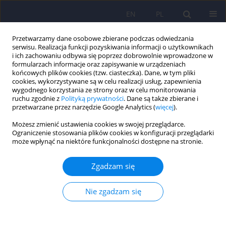
EN
PL
Przetwarzamy dane osobowe zbierane podczas odwiedzania
serwisu. Realizacja funkcji pozyskiwania informacji o użytkownikach
i ich zachowaniu odbywa się poprzez dobrowolnie wprowadzone w
formularzach informacje oraz zapisywanie w urządzeniach
końcowych plików cookies (tzw. ciasteczka). Dane, w tym pliki
cookies, wykorzystywane są w celu realizacji usług, zapewnienia
wygodnego korzystania ze strony oraz w celu monitorowania
ruchu zgodnie z
Polityką prywatności
. Dane są także zbierane i
przetwarzane przez narzędzie Google Analytics (
więcej
).
Autor
Ryszard Żaba
Możesz zmienić ustawienia cookies w swojej przeglądarce.
Ograniczenie stosowania plików cookies w konfiguracji przeglądarki
ARTICLE
może wpłynąć na niektóre funkcjonalności dostępne na stronie.
Obraz własnego ciała oraz objawy depresyjne u
osób chorych na łuszczycę
Zgadzam się
Monika Rosińska
,
Teresa Rzepa
,
Beata Szramka-Pawlak
,
Ryszard Żaba
Nie zgadzam się
Psychiatr Pol 2017;51(6):1145-1152
DOI
:
https://doi.org/10.12740/PP/68948
Statystyki