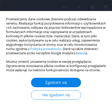
EN
PL
Przetwarzamy dane osobowe zbierane podczas odwiedzania
serwisu. Realizacja funkcji pozyskiwania informacji o użytkownikach
i ich zachowaniu odbywa się poprzez dobrowolnie wprowadzone w
formularzach informacje oraz zapisywanie w urządzeniach
końcowych plików cookies (tzw. ciasteczka). Dane, w tym pliki
cookies, wykorzystywane są w celu realizacji usług, zapewnienia
wygodnego korzystania ze strony oraz w celu monitorowania
ruchu zgodnie z
Polityką prywatności
. Dane są także zbierane i
przetwarzane przez narzędzie Google Analytics (
więcej
).
Autor
Sławomir Kasperczyk
Możesz zmienić ustawienia cookies w swojej przeglądarce.
Ograniczenie stosowania plików cookies w konfiguracji przeglądarki
może wpłynąć na niektóre funkcjonalności dostępne na stronie.
Stres okresu pandemii wirusa SARS-CoV-2 a
zachowania prozdrowotne wśród personelu
Zgadzam się
medycznego - doniesienie wstępne
Karina Badura-Brzoza
,
Rafał Bułdak
,
Paweł Dębski
,
Sławomir
Nie zgadzam się
Kasperczyk
,
Elzbieta Woźniak-Grygiel
,
Adam Konka
,
Ewa Gawrylak-
Dryja
,
Renata Mond-Paszek
,
Marcin Markiel
,
Daniel Gabryś
,
Zenon
Brzoza