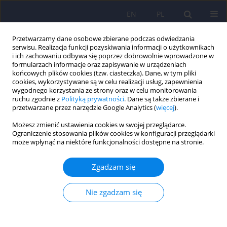
EN
PL
Przetwarzamy dane osobowe zbierane podczas odwiedzania
serwisu. Realizacja funkcji pozyskiwania informacji o użytkownikach
i ich zachowaniu odbywa się poprzez dobrowolnie wprowadzone w
formularzach informacje oraz zapisywanie w urządzeniach
końcowych plików cookies (tzw. ciasteczka). Dane, w tym pliki
cookies, wykorzystywane są w celu realizacji usług, zapewnienia
wygodnego korzystania ze strony oraz w celu monitorowania
ruchu zgodnie z
Polityką prywatności
. Dane są także zbierane i
przetwarzane przez narzędzie Google Analytics (
więcej
).
Autor
Sebastian Wnuk
Możesz zmienić ustawienia cookies w swojej przeglądarce.
Ograniczenie stosowania plików cookies w konfiguracji przeglądarki
może wpłynąć na niektóre funkcjonalności dostępne na stronie.
ARTICLE
Stężenia kwasu kynureninowego w surowicy krwi
Zgadzam się
pacjentów leczonych elektrycznie z rozpoznaniem
zaburzenia depresyjnego nawracającego i
Nie zgadzam się
depresji w przebiegu choroby afektywnej
dwubiegunowej oraz zaburzenia
schizoafektywnego