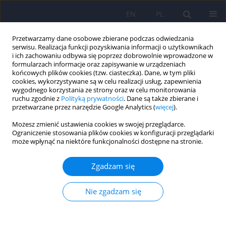
EN
PL
Przetwarzamy dane osobowe zbierane podczas odwiedzania
serwisu. Realizacja funkcji pozyskiwania informacji o użytkownikach
i ich zachowaniu odbywa się poprzez dobrowolnie wprowadzone w
formularzach informacje oraz zapisywanie w urządzeniach
końcowych plików cookies (tzw. ciasteczka). Dane, w tym pliki
cookies, wykorzystywane są w celu realizacji usług, zapewnienia
wygodnego korzystania ze strony oraz w celu monitorowania
ruchu zgodnie z
Polityką prywatności
. Dane są także zbierane i
przetwarzane przez narzędzie Google Analytics (
więcej
).
Autor
Tomasz Nesteruk
Możesz zmienić ustawienia cookies w swojej przeglądarce.
Ograniczenie stosowania plików cookies w konfiguracji przeglądarki
może wpłynąć na niektóre funkcjonalności dostępne na stronie.
ARTICLE
Choroba Creutzfeldta-Jakoba o początkowym
Zgadzam się
przebiegu naśladującym otępienie z ciałami
Lewy’ego – opis przypadku
Nie zgadzam się
Marta Nesteruk
,
Tomasz Nesteruk
,
Marzena Ułamek-Kozioł
,
Anna
Holak-Puczyńska
,
Małgorzata Dorobek
Psychiatr Pol 2021;55(3):621-627