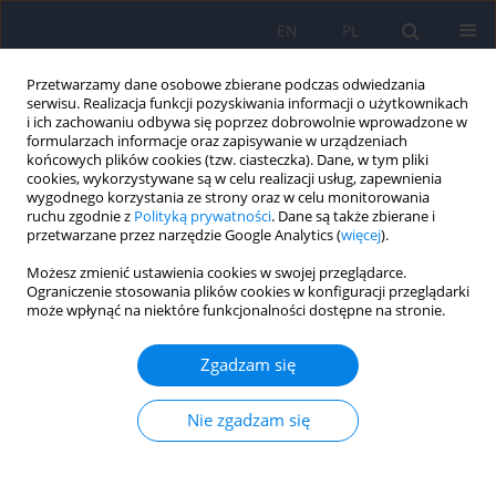
EN
PL
Przetwarzamy dane osobowe zbierane podczas odwiedzania
serwisu. Realizacja funkcji pozyskiwania informacji o użytkownikach
i ich zachowaniu odbywa się poprzez dobrowolnie wprowadzone w
formularzach informacje oraz zapisywanie w urządzeniach
końcowych plików cookies (tzw. ciasteczka). Dane, w tym pliki
cookies, wykorzystywane są w celu realizacji usług, zapewnienia
wygodnego korzystania ze strony oraz w celu monitorowania
ruchu zgodnie z
Polityką prywatności
. Dane są także zbierane i
przetwarzane przez narzędzie Google Analytics (
więcej
).
Autor
Toni Kania
Możesz zmienić ustawienia cookies w swojej przeglądarce.
Ograniczenie stosowania plików cookies w konfiguracji przeglądarki
może wpłynąć na niektóre funkcjonalności dostępne na stronie.
Polscy specjaliści i specjalistki w dziedzinie
zdrowia psychicznego i seksualnego pracujący z
Zgadzam się
osobami transpłciowymi i różnorodnymi płciowo
– kim są i jakie mają przygotowanie?
Nie zgadzam się
Bartosz Grabski
,
Karolina Koziara
,
Toni Kania
,
Mateusz Piotr Pliczko
,
Magdalena Ewa Mijas
Psychiatr Pol 2025;59(2):267-280