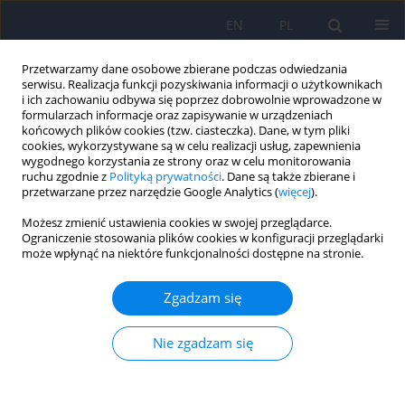
EN
PL
Przetwarzamy dane osobowe zbierane podczas odwiedzania
serwisu. Realizacja funkcji pozyskiwania informacji o użytkownikach
i ich zachowaniu odbywa się poprzez dobrowolnie wprowadzone w
formularzach informacje oraz zapisywanie w urządzeniach
końcowych plików cookies (tzw. ciasteczka). Dane, w tym pliki
cookies, wykorzystywane są w celu realizacji usług, zapewnienia
wygodnego korzystania ze strony oraz w celu monitorowania
ruchu zgodnie z
Polityką prywatności
. Dane są także zbierane i
przetwarzane przez narzędzie Google Analytics (
więcej
).
Autor
Wioletta Łubińska-Salej
Możesz zmienić ustawienia cookies w swojej przeglądarce.
Ograniczenie stosowania plików cookies w konfiguracji przeglądarki
może wpłynąć na niektóre funkcjonalności dostępne na stronie.
Poznawcze strategie regulacji emocji jako
mediatory relacji między zdolnością do
Zgadzam się
mentalizacji i symptomami depresji u
nastolatków
Nie zgadzam się
Wioletta Barbara Łubińska-Salej
,
Wioletta Radziwiłłowicz
Psychiatr Pol 2025;59(5):769-781
DOI
:
https://doi.org/10.12740/PP/OnlineFirst/200519