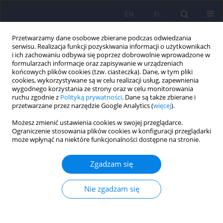
EN
PL
Przetwarzamy dane osobowe zbierane podczas odwiedzania
serwisu. Realizacja funkcji pozyskiwania informacji o użytkownikach
i ich zachowaniu odbywa się poprzez dobrowolnie wprowadzone w
formularzach informacje oraz zapisywanie w urządzeniach
końcowych plików cookies (tzw. ciasteczka). Dane, w tym pliki
cookies, wykorzystywane są w celu realizacji usług, zapewnienia
wygodnego korzystania ze strony oraz w celu monitorowania
ruchu zgodnie z
Polityką prywatności
. Dane są także zbierane i
przetwarzane przez narzędzie Google Analytics (
więcej
).
Autor
Wojciech Dragan
Możesz zmienić ustawienia cookies w swojej przeglądarce.
Ograniczenie stosowania plików cookies w konfiguracji przeglądarki
może wpłynąć na niektóre funkcjonalności dostępne na stronie.
ARTICLE
Negatywne zdarzenia z dzieciństwa jako
Zgadzam się
moderator związku reaktywności emocjonalnej i
występowania zaburzeń lękowych i depresyjnych
Nie zgadzam się
w grupie nieklinicznej
Wojciech Łukasz Dragan
,
Aleksandra Zielińska
,
Marta Zagdańska
Psychiatr Pol 2016;50(1):95-104