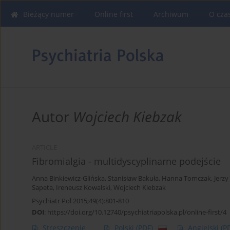
Bieżący numer
Online first
Archiwum
O cza
Autor
Wojciech Kiebzak
ARTICLE
Fibromialgia - multidyscyplinarne podejście
Anna Binkiewicz-Glińska
,
Stanisław Bakuła
,
Hanna Tomczak
,
Jerz
Sapeta
,
Ireneusz Kowalski
,
Wojciech Kiebzak
Psychiatr Pol 2015;49(4):801-810
DOI
:
https://doi.org/10.12740/psychiatriapolska.pl/online-first/4
Streszczenie
Polski
(PDF)
Angielski
(P