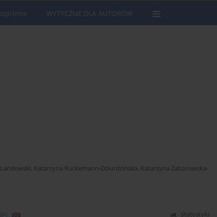
sopiśmie
WYTYCZNE DLA AUTORÓW
y Landowski
,
Katarzyna Ruckemann-Dziurdzińska
,
Katarzyna Zaborowska-
DF)
Statystyki