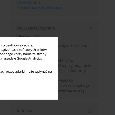
Psychoterapia
Psychiatria i Psychoterapia
Najczęściej czytane
Miesiąc
Rok
i o użytkownikach i ich
Leczenie bezsenności – wpływ trazodonu i
rządzeniach końcowych plików
leków nasennych na sen
wygodnego korzystania ze strony
z narzędzie Google Analytics
Fałszywie dodatnie wyniki testów
narkotykowych u pacjentów przyjmujących
leki psychotropowe – przegląd literatury
acji przeglądarki może wpłynąć na
Montrealska Skala Oceny Funkcji
Poznawczych MoCA 7.2.– polska adaptacja
metody i badania nad równoważnością
Indeksy