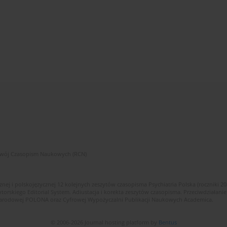
zwój Czasopism Naukowych (RCN)
znej i polskojęzycznej 12 kolejnych zeszytów czasopisma Psychiatria Polska (roczniki 2
skiego Editorial System. Adiustacja i korekta zeszytów czasopisma. Przeciwdziałanie
i Narodowej POLONA oraz Cyfrowej Wypożyczalni Publikacji Naukowych Academica.
© 2006-2026 Journal hosting platform by
Bentus