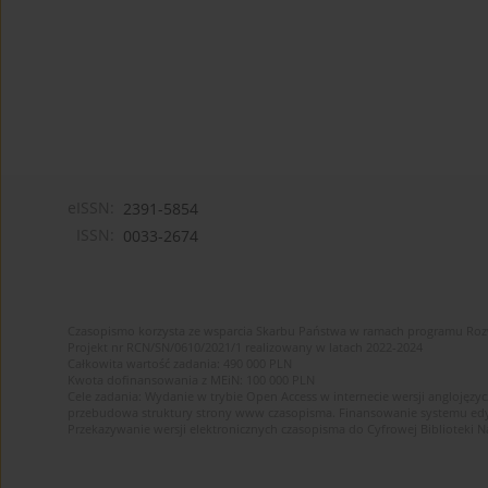
eISSN:
2391-5854
ISSN:
0033-2674
Czasopismo korzysta ze wsparcia Skarbu Państwa w ramach programu Ro
Projekt nr RCN/SN/0610/2021/1 realizowany w latach 2022-2024
Całkowita wartość zadania: 490 000 PLN
Kwota dofinansowania z MEiN: 100 000 PLN
Cele zadania: Wydanie w trybie Open Access w internecie wersji anglojęzyc
przebudowa struktury strony www czasopisma. Finansowanie systemu edytor
Przekazywanie wersji elektronicznych czasopisma do Cyfrowej Bibliotek