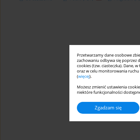
Przetwarzamy dane osobowe zbiera
zachowaniu odbywa się poprzez d
cookies (tzw. ciasteczka). Dane, w
oraz w celu monitorowania ruchu
(
więcej
).
Możesz zmienić ustawienia cookie
niektóre funkcjonalności dostępne
Zgadzam się