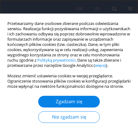
EN
PL
Przetwarzamy dane osobowe zbierane podczas odwiedzania
serwisu. Realizacja funkcji pozyskiwania informacji o użytkownikach
i ich zachowaniu odbywa się poprzez dobrowolnie wprowadzone w
formularzach informacje oraz zapisywanie w urządzeniach
końcowych plików cookies (tzw. ciasteczka). Dane, w tym pliki
cookies, wykorzystywane są w celu realizacji usług, zapewnienia
wygodnego korzystania ze strony oraz w celu monitorowania
ruchu zgodnie z
Polityką prywatności
. Dane są także zbierane i
przetwarzane przez narzędzie Google Analytics (
więcej
).
Autor
Wojciech Rachel
Możesz zmienić ustawienia cookies w swojej przeglądarce.
Ograniczenie stosowania plików cookies w konfiguracji przeglądarki
może wpłynąć na niektóre funkcjonalności dostępne na stronie.
Sprawność funkcjonalna u osób w podeszłym
wieku z zaburzeniami depresyjnymi
Zgadzam się
Wojciech Datka
,
Wojciech Mateusz Rachel
,
Szymon Krupnik
,
Marek
Żak
,
Rafał R. Jaeschke
,
Dominika Dudek
Nie zgadzam się
Psychiatr Pol 2026;60(2):213-223
DOI
:
https://doi.org/10.12740/PP/200629
Statystyki