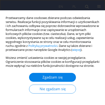
EN
PL
Przetwarzamy dane osobowe zbierane podczas odwiedzania
serwisu. Realizacja funkcji pozyskiwania informacji o użytkownikach
i ich zachowaniu odbywa się poprzez dobrowolnie wprowadzone w
formularzach informacje oraz zapisywanie w urządzeniach
końcowych plików cookies (tzw. ciasteczka). Dane, w tym pliki
cookies, wykorzystywane są w celu realizacji usług, zapewnienia
wygodnego korzystania ze strony oraz w celu monitorowania
ruchu zgodnie z
Polityką prywatności
. Dane są także zbierane i
przetwarzane przez narzędzie Google Analytics (
więcej
).
Autor
Wojciech Oronowicz-
Możesz zmienić ustawienia cookies w swojej przeglądarce.
Jaskowiak
Ograniczenie stosowania plików cookies w konfiguracji przeglądarki
może wpłynąć na niektóre funkcjonalności dostępne na stronie.
Klasyfikacja dziewięciu typów materiałów
Zgadzam się
pornograficznych za pomocą modelu sAI 0.3.
Kontynuacja badań pilotażowych
Nie zgadzam się
Wojciech Oronowicz-Jaskowiak
,
Adam Siwiak
,
Krzysztof Róg
,
Agnieszka
Oronowicz-Jaśkowiak
Psychiatr Pol 2022;56(4):877-888