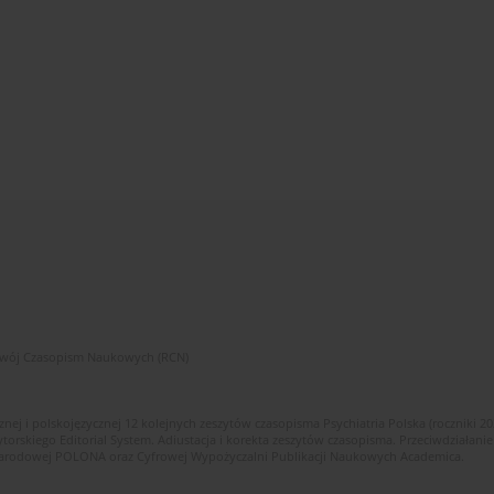
zwój Czasopism Naukowych (RCN)
znej i polskojęzycznej 12 kolejnych zeszytów czasopisma Psychiatria Polska (roczniki 2
skiego Editorial System. Adiustacja i korekta zeszytów czasopisma. Przeciwdziałanie
i Narodowej POLONA oraz Cyfrowej Wypożyczalni Publikacji Naukowych Academica.