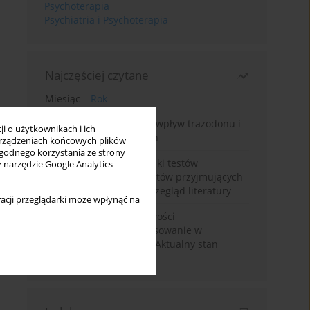
Psychoterapia
Psychiatria i Psychoterapia
Najczęściej czytane
Miesiąc
Rok
Leczenie bezsenności – wpływ trazodonu i
i o użytkownikach i ich
leków nasennych na sen
rządzeniach końcowych plików
wygodnego korzystania ze strony
Fałszywie dodatnie wyniki testów
z narzędzie Google Analytics
narkotykowych u pacjentów przyjmujących
leki psychotropowe – przegląd literatury
acji przeglądarki może wpłynąć na
Wortioksetyna – właściwości
farmakologiczne i zastosowanie w
zaburzeniach nastroju. Aktualny stan
wiedzy