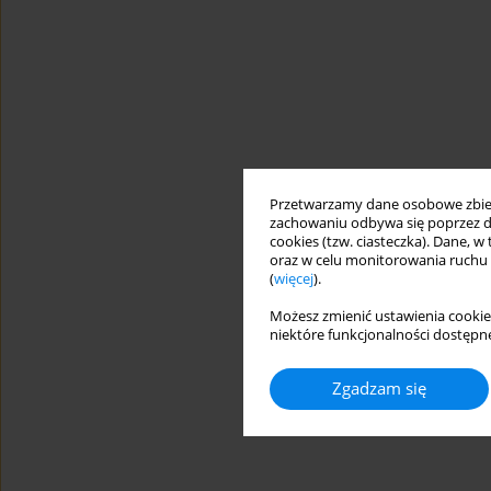
Przetwarzamy dane osobowe zbiera
zachowaniu odbywa się poprzez d
cookies (tzw. ciasteczka). Dane, w
oraz w celu monitorowania ruchu
(
więcej
).
Możesz zmienić ustawienia cookie
niektóre funkcjonalności dostępne
Zgadzam się