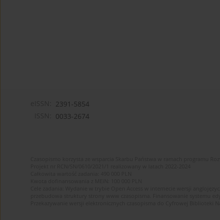
eISSN:
2391-5854
ISSN:
0033-2674
Czasopismo korzysta ze wsparcia Skarbu Państwa w ramach programu Ro
Projekt nr RCN/SN/0610/2021/1 realizowany w latach 2022-2024
Całkowita wartość zadania: 490 000 PLN
Kwota dofinansowania z MEiN: 100 000 PLN
Cele zadania: Wydanie w trybie Open Access w internecie wersji anglojęzyc
przebudowa struktury strony www czasopisma. Finansowanie systemu edytor
Przekazywanie wersji elektronicznych czasopisma do Cyfrowej Bibliotek