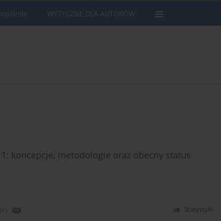
sopiśmie
WYTYCZNE DLA AUTORÓW
11: koncepcje, metodologie oraz obecny status
DF)
Statystyki