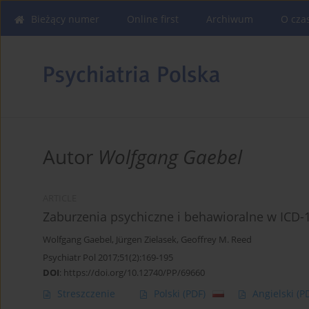
Bieżący numer
Online first
Archiwum
O cza
Autor
Wolfgang Gaebel
ARTICLE
Zaburzenia psychiczne i behawioralne w ICD-
Wolfgang Gaebel
,
Jürgen Zielasek
,
Geoffrey M. Reed
Psychiatr Pol 2017;51(2):169-195
DOI
:
https://doi.org/10.12740/PP/69660
Streszczenie
Polski
(PDF)
Angielski
(P