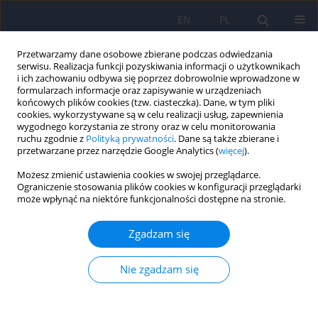
EN
PL
Przetwarzamy dane osobowe zbierane podczas odwiedzania
serwisu. Realizacja funkcji pozyskiwania informacji o użytkownikach
i ich zachowaniu odbywa się poprzez dobrowolnie wprowadzone w
formularzach informacje oraz zapisywanie w urządzeniach
końcowych plików cookies (tzw. ciasteczka). Dane, w tym pliki
cookies, wykorzystywane są w celu realizacji usług, zapewnienia
wygodnego korzystania ze strony oraz w celu monitorowania
ruchu zgodnie z
Polityką prywatności
. Dane są także zbierane i
przetwarzane przez narzędzie Google Analytics (
więcej
).
1/2018 vol. 52
Możesz zmienić ustawienia cookies w swojej przeglądarce.
Ograniczenie stosowania plików cookies w konfiguracji przeglądarki
ARTICLE
może wpłynąć na niektóre funkcjonalności dostępne na stronie.
Kleptomania czy kradzież
Zgadzam się
pospolita – trudności
Nie zgadzam się
diagnostyczno-orzecznicze