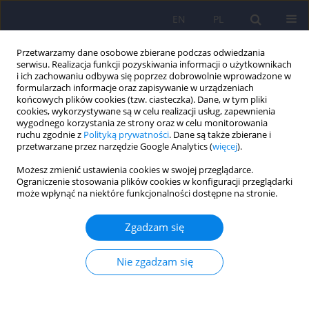
EN
PL
Przetwarzamy dane osobowe zbierane podczas odwiedzania
serwisu. Realizacja funkcji pozyskiwania informacji o użytkownikach
i ich zachowaniu odbywa się poprzez dobrowolnie wprowadzone w
formularzach informacje oraz zapisywanie w urządzeniach
końcowych plików cookies (tzw. ciasteczka). Dane, w tym pliki
cookies, wykorzystywane są w celu realizacji usług, zapewnienia
wygodnego korzystania ze strony oraz w celu monitorowania
ruchu zgodnie z
Polityką prywatności
. Dane są także zbierane i
przetwarzane przez narzędzie Google Analytics (
więcej
).
4/2015 vol. 49
Możesz zmienić ustawienia cookies w swojej przeglądarce.
Ograniczenie stosowania plików cookies w konfiguracji przeglądarki
ARTICLE
może wpłynąć na niektóre funkcjonalności dostępne na stronie.
Przezczaszkowa stymulacja
Zgadzam się
magnetyczna w leczeniu
Nie zgadzam się
różnych zaburzeń psychicznych
- przegląd najważniejszych