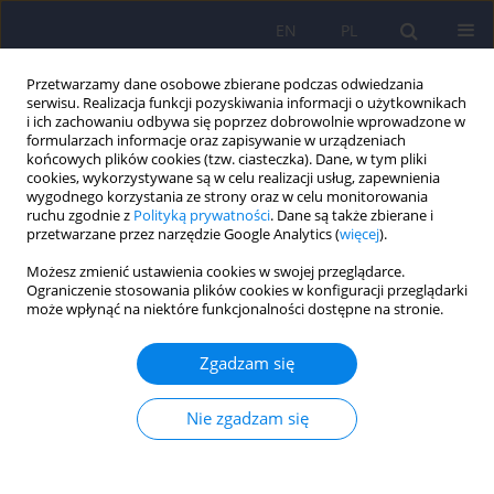
EN
PL
Przetwarzamy dane osobowe zbierane podczas odwiedzania
serwisu. Realizacja funkcji pozyskiwania informacji o użytkownikach
i ich zachowaniu odbywa się poprzez dobrowolnie wprowadzone w
formularzach informacje oraz zapisywanie w urządzeniach
końcowych plików cookies (tzw. ciasteczka). Dane, w tym pliki
cookies, wykorzystywane są w celu realizacji usług, zapewnienia
wygodnego korzystania ze strony oraz w celu monitorowania
ruchu zgodnie z
Polityką prywatności
. Dane są także zbierane i
przetwarzane przez narzędzie Google Analytics (
więcej
).
3/2020 vol. 54
Możesz zmienić ustawienia cookies w swojej przeglądarce.
Ograniczenie stosowania plików cookies w konfiguracji przeglądarki
ARTICLE
może wpłynąć na niektóre funkcjonalności dostępne na stronie.
Pandemia SARS-CoV-2 a
Zgadzam się
populacja osób z otępieniem.
Nie zgadzam się
Rekomendacje pod patronatem
Polskiego Towarzystwa