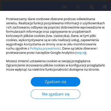
EN
PL
Przetwarzamy dane osobowe zbierane podczas odwiedzania
serwisu. Realizacja funkcji pozyskiwania informacji o użytkownikach
i ich zachowaniu odbywa się poprzez dobrowolnie wprowadzone w
formularzach informacje oraz zapisywanie w urządzeniach
końcowych plików cookies (tzw. ciasteczka). Dane, w tym pliki
cookies, wykorzystywane są w celu realizacji usług, zapewnienia
wygodnego korzystania ze strony oraz w celu monitorowania
ruchu zgodnie z
Polityką prywatności
. Dane są także zbierane i
przetwarzane przez narzędzie Google Analytics (
więcej
).
Słowo kluczowe
BDSM
Możesz zmienić ustawienia cookies w swojej przeglądarce.
Ograniczenie stosowania plików cookies w konfiguracji przeglądarki
Między zależnością a bólem. Odcienie praktyk
może wpłynąć na niektóre funkcjonalności dostępne na stronie.
BDSM
Zgadzam się
Grzegorz Iniewicz
,
Anna Niebudek
Psychiatr Pol 2023;57(2):467-484
Nie zgadzam się
DOI
:
https://doi.org/10.12740/PP/OnlineFirst/138632
Statystyki
Streszczenie
Polski
(PDF)