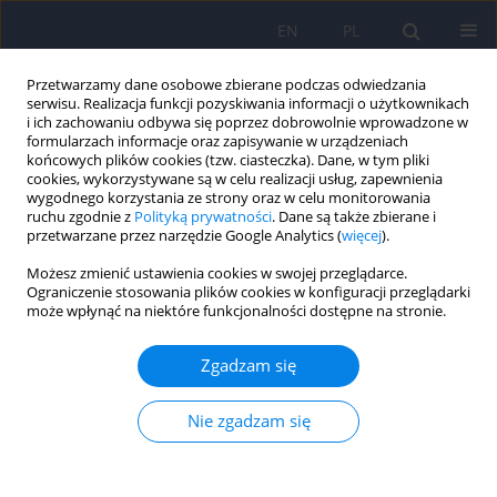
EN
PL
Przetwarzamy dane osobowe zbierane podczas odwiedzania
serwisu. Realizacja funkcji pozyskiwania informacji o użytkownikach
i ich zachowaniu odbywa się poprzez dobrowolnie wprowadzone w
formularzach informacje oraz zapisywanie w urządzeniach
końcowych plików cookies (tzw. ciasteczka). Dane, w tym pliki
cookies, wykorzystywane są w celu realizacji usług, zapewnienia
wygodnego korzystania ze strony oraz w celu monitorowania
ruchu zgodnie z
Polityką prywatności
. Dane są także zbierane i
przetwarzane przez narzędzie Google Analytics (
więcej
).
Słowo kluczowe
family therapy
Możesz zmienić ustawienia cookies w swojej przeglądarce.
Ograniczenie stosowania plików cookies w konfiguracji przeglądarki
Ilościowa i jakościowa analiza zmian w przebiegu
może wpłynąć na niektóre funkcjonalności dostępne na stronie.
systemowej terapii rodzin: wyniki polskiej
klinicznej wersji kwestionariusza SCORE–15
Zgadzam się
Feliks Edward Matusiak
,
Małgorzata Wolska
,
Roma Ulasińska
,
Peter
Stratton
,
Barbara Józefik
Nie zgadzam się
Psychiatr Pol 2022;56(2):391-404
DOI
:
https://doi.org/10.12740/PP/OnlineFirst/125054
Statystyki