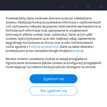
EN
PL
Przetwarzamy dane osobowe zbierane podczas odwiedzania
serwisu. Realizacja funkcji pozyskiwania informacji o użytkownikach
i ich zachowaniu odbywa się poprzez dobrowolnie wprowadzone w
formularzach informacje oraz zapisywanie w urządzeniach
końcowych plików cookies (tzw. ciasteczka). Dane, w tym pliki
cookies, wykorzystywane są w celu realizacji usług, zapewnienia
wygodnego korzystania ze strony oraz w celu monitorowania
ruchu zgodnie z
Polityką prywatności
. Dane są także zbierane i
przetwarzane przez narzędzie Google Analytics (
więcej
).
Słowo kluczowe
kobiety
Możesz zmienić ustawienia cookies w swojej przeglądarce.
Ograniczenie stosowania plików cookies w konfiguracji przeglądarki
Muscle Dysmorphic Disorder Inventory (MDDI) –
może wpłynąć na niektóre funkcjonalności dostępne na stronie.
polska adaptacja, wersja dla kobiet
Zgadzam się
Beata Ziółkowska
,
Dorota Łoboda
,
Żaneta Żaczek
Psychiatr Pol 2026;60(2):323-338
Nie zgadzam się
DOI
:
https://doi.org/10.12740/PP/OnlineFirst/202230
Statystyki
Streszczenie
Polski
(PDF)