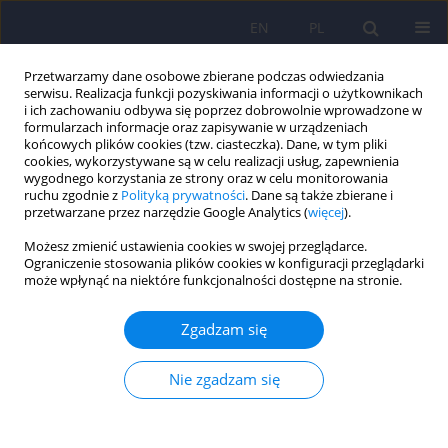
EN
PL
Przetwarzamy dane osobowe zbierane podczas odwiedzania
serwisu. Realizacja funkcji pozyskiwania informacji o użytkownikach
i ich zachowaniu odbywa się poprzez dobrowolnie wprowadzone w
formularzach informacje oraz zapisywanie w urządzeniach
końcowych plików cookies (tzw. ciasteczka). Dane, w tym pliki
cookies, wykorzystywane są w celu realizacji usług, zapewnienia
wygodnego korzystania ze strony oraz w celu monitorowania
ruchu zgodnie z
Polityką prywatności
. Dane są także zbierane i
przetwarzane przez narzędzie Google Analytics (
więcej
).
Słowo kluczowe
wsparcie
Możesz zmienić ustawienia cookies w swojej przeglądarce.
psychologiczne
Ograniczenie stosowania plików cookies w konfiguracji przeglądarki
może wpłynąć na niektóre funkcjonalności dostępne na stronie.
LETTER
Zgadzam się
List do Redakcji. Wsparcie psychologiczne
zapewniane przez krajowe stowarzyszenia
pielęgniarskie w wypadku pandemii.
Nie zgadzam się
Doświadczenia polskich pielęgniarek na OIT
Dorota Ozga
,
Sabina Krupa
,
Wioletta Mędrzycka-Dąbrowska
,