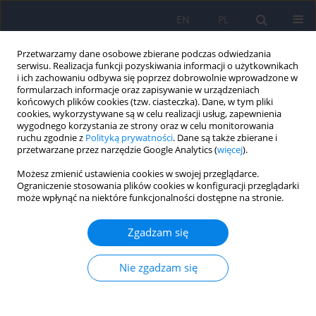
EN
PL
Przetwarzamy dane osobowe zbierane podczas odwiedzania
serwisu. Realizacja funkcji pozyskiwania informacji o użytkownikach
i ich zachowaniu odbywa się poprzez dobrowolnie wprowadzone w
formularzach informacje oraz zapisywanie w urządzeniach
końcowych plików cookies (tzw. ciasteczka). Dane, w tym pliki
cookies, wykorzystywane są w celu realizacji usług, zapewnienia
wygodnego korzystania ze strony oraz w celu monitorowania
ruchu zgodnie z
Polityką prywatności
. Dane są także zbierane i
przetwarzane przez narzędzie Google Analytics (
więcej
).
4/2015 vol. 49
Możesz zmienić ustawienia cookies w swojej przeglądarce.
Ograniczenie stosowania plików cookies w konfiguracji przeglądarki
ARTICLE
może wpłynąć na niektóre funkcjonalności dostępne na stronie.
Zaburzenia osobowości u
Zgadzam się
młodzieży
Nie zgadzam się
1
1
1
Kamila Lenkiewicz
,
Tomasz Srebnicki
,
Anita Bryńska