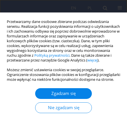
EN
PL
Przetwarzamy dane osobowe zbierane podczas odwiedzania
serwisu. Realizacja funkcji pozyskiwania informacji o użytkownikach
i ich zachowaniu odbywa się poprzez dobrowolnie wprowadzone w
formularzach informacje oraz zapisywanie w urządzeniach
końcowych plików cookies (tzw. ciasteczka). Dane, w tym pliki
cookies, wykorzystywane są w celu realizacji usług, zapewnienia
wygodnego korzystania ze strony oraz w celu monitorowania
ruchu zgodnie z
Polityką prywatności
. Dane są także zbierane i
przetwarzane przez narzędzie Google Analytics (
więcej
).
Autor
Agnieszka Serej
Możesz zmienić ustawienia cookies w swojej przeglądarce.
Ograniczenie stosowania plików cookies w konfiguracji przeglądarki
może wpłynąć na niektóre funkcjonalności dostępne na stronie.
Socjodemograficzne korelaty nasilenia stresu i
lęku w grupie pacjentów ze zdiagnozowaną
Zgadzam się
chorobą rozrostową układu krwiotwórczego
Robert Jan Łuczyk
,
Agnieszka Serej
,
Marta Łuczyk
,
Monika Baryła-
Nie zgadzam się
Matejczuk
,
Kamil Sikora
,
Agnieszka Wawryniuk
,
Katarzyna Sawicka
,
Agnieszka Zwolak
Psychiatr Pol 2026;60(2):275-292