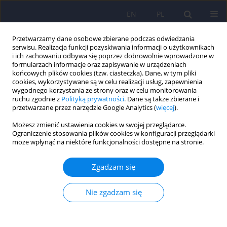
EN
PL
Przetwarzamy dane osobowe zbierane podczas odwiedzania
serwisu. Realizacja funkcji pozyskiwania informacji o użytkownikach
i ich zachowaniu odbywa się poprzez dobrowolnie wprowadzone w
formularzach informacje oraz zapisywanie w urządzeniach
końcowych plików cookies (tzw. ciasteczka). Dane, w tym pliki
cookies, wykorzystywane są w celu realizacji usług, zapewnienia
wygodnego korzystania ze strony oraz w celu monitorowania
ruchu zgodnie z
Polityką prywatności
. Dane są także zbierane i
przetwarzane przez narzędzie Google Analytics (
więcej
).
Autor
Anna Pacian
Możesz zmienić ustawienia cookies w swojej przeglądarce.
Ograniczenie stosowania plików cookies w konfiguracji przeglądarki
może wpłynąć na niektóre funkcjonalności dostępne na stronie.
ARTICLE
Jakość życia pacjentów z zespołem jelita
Zgadzam się
drażliwego przed i po edukacji
Ewa B. Joć
,
Agnieszka Mądro
,
Krzysztof Celiński
,
Maria Słomka
,
Beata
Nie zgadzam się
Kasztelan-Szczerbińska
,
Anna Pacian
,
Teresa Kulik
Psychiatr Pol 2015;49(4):821-833
DOI
:
https://doi.org/10.12740/PP/26078