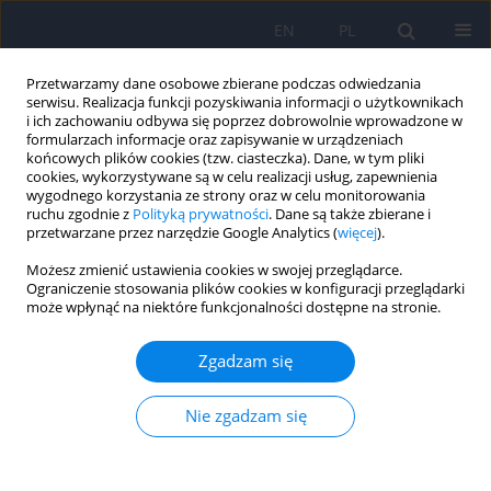
EN
PL
Przetwarzamy dane osobowe zbierane podczas odwiedzania
serwisu. Realizacja funkcji pozyskiwania informacji o użytkownikach
i ich zachowaniu odbywa się poprzez dobrowolnie wprowadzone w
formularzach informacje oraz zapisywanie w urządzeniach
końcowych plików cookies (tzw. ciasteczka). Dane, w tym pliki
cookies, wykorzystywane są w celu realizacji usług, zapewnienia
wygodnego korzystania ze strony oraz w celu monitorowania
ruchu zgodnie z
Polityką prywatności
. Dane są także zbierane i
przetwarzane przez narzędzie Google Analytics (
więcej
).
Autor
Elżbieta Galińska
Możesz zmienić ustawienia cookies w swojej przeglądarce.
Ograniczenie stosowania plików cookies w konfiguracji przeglądarki
może wpłynąć na niektóre funkcjonalności dostępne na stronie.
Znaczenie muzykoterapii w rehabilitacji
neurologicznej
Zgadzam się
Elżbieta Galińska
Psychiatr Pol 2015;49(4):835-846
Nie zgadzam się
DOI
:
https://doi.org/10.12740/PP/25557
Statystyki