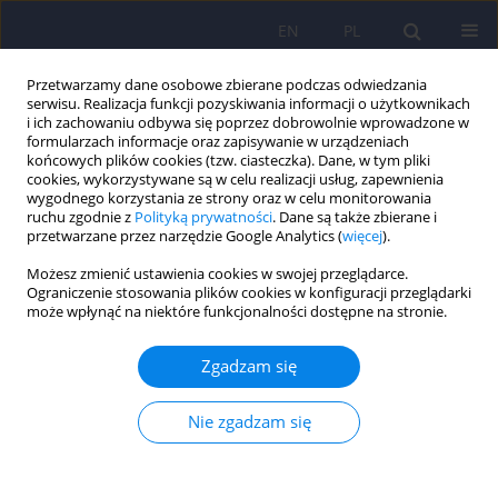
EN
PL
Przetwarzamy dane osobowe zbierane podczas odwiedzania
serwisu. Realizacja funkcji pozyskiwania informacji o użytkownikach
i ich zachowaniu odbywa się poprzez dobrowolnie wprowadzone w
formularzach informacje oraz zapisywanie w urządzeniach
końcowych plików cookies (tzw. ciasteczka). Dane, w tym pliki
cookies, wykorzystywane są w celu realizacji usług, zapewnienia
wygodnego korzystania ze strony oraz w celu monitorowania
ruchu zgodnie z
Polityką prywatności
. Dane są także zbierane i
przetwarzane przez narzędzie Google Analytics (
więcej
).
Autor
Estera Zięba
Możesz zmienić ustawienia cookies w swojej przeglądarce.
Ograniczenie stosowania plików cookies w konfiguracji przeglądarki
może wpłynąć na niektóre funkcjonalności dostępne na stronie.
ARTICLE
Przegląd prac dotyczących wpływu wspinaczki
Zgadzam się
jako uzupełniającej formy leczenia depresji i ich
ocena według narzędzia QUADAS-2
Nie zgadzam się
Grzegorz Zieliński
,
Estera Zięba
,
Aleksandra Byś
Psychiatr Pol 2021;55(6):1341-1356
DOI
:
https://doi.org/10.12740/PP/126445