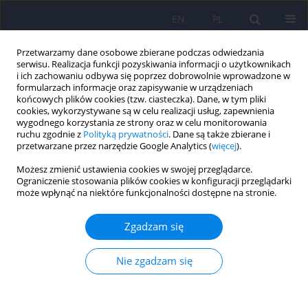
EN
PL
Przetwarzamy dane osobowe zbierane podczas odwiedzania
serwisu. Realizacja funkcji pozyskiwania informacji o użytkownikach
i ich zachowaniu odbywa się poprzez dobrowolnie wprowadzone w
formularzach informacje oraz zapisywanie w urządzeniach
końcowych plików cookies (tzw. ciasteczka). Dane, w tym pliki
cookies, wykorzystywane są w celu realizacji usług, zapewnienia
wygodnego korzystania ze strony oraz w celu monitorowania
ruchu zgodnie z
Polityką prywatności
. Dane są także zbierane i
przetwarzane przez narzędzie Google Analytics (
więcej
).
Autor
Ilona Kieres-Salomoński
Możesz zmienić ustawienia cookies w swojej przeglądarce.
Ograniczenie stosowania plików cookies w konfiguracji przeglądarki
ARTICLE
może wpłynąć na niektóre funkcjonalności dostępne na stronie.
Współwystępowanie uzależnienia od alkoholu z
innymi zaburzeniami psychicznymi. Część I.
Zgadzam się
Epidemiologia podwójnego rozpoznania
Nie zgadzam się
Anna Klimkiewicz
,
Jakub Klimkiewicz
,
Andrzej Jakubczyk
,
Ilona Kieres-
Salomoński
,
Marcin Wojnar
Psychiatr Pol 2015;49(2):265-275
DOI
:
https://doi.org/10.12740/PP/25704