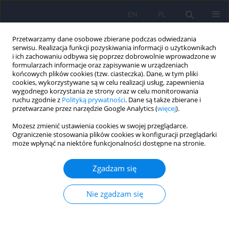
EN
PL
Przetwarzamy dane osobowe zbierane podczas odwiedzania
serwisu. Realizacja funkcji pozyskiwania informacji o użytkownikach
i ich zachowaniu odbywa się poprzez dobrowolnie wprowadzone w
formularzach informacje oraz zapisywanie w urządzeniach
końcowych plików cookies (tzw. ciasteczka). Dane, w tym pliki
cookies, wykorzystywane są w celu realizacji usług, zapewnienia
wygodnego korzystania ze strony oraz w celu monitorowania
ruchu zgodnie z
Polityką prywatności
. Dane są także zbierane i
przetwarzane przez narzędzie Google Analytics (
więcej
).
Autor
Katarzyna Sawicka
Możesz zmienić ustawienia cookies w swojej przeglądarce.
Ograniczenie stosowania plików cookies w konfiguracji przeglądarki
może wpłynąć na niektóre funkcjonalności dostępne na stronie.
Socjodemograficzne korelaty nasilenia stresu i
lęku w grupie pacjentów ze zdiagnozowaną
Zgadzam się
chorobą rozrostową układu krwiotwórczego
Robert Jan Łuczyk
,
Agnieszka Serej
,
Marta Łuczyk
,
Monika Baryła-
Nie zgadzam się
Matejczuk
,
Kamil Sikora
,
Agnieszka Wawryniuk
,
Katarzyna Sawicka
,
Agnieszka Zwolak
Psychiatr Pol 2026;60(2):275-292