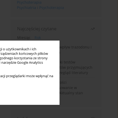
Psychoterapia
Psychiatria i Psychoterapia
Najczęściej czytane
Miesiąc
Rok
Leczenie bezsenności – wpływ trazodonu i
i o użytkownikach i ich
leków nasennych na sen
rządzeniach końcowych plików
wygodnego korzystania ze strony
Fałszywie dodatnie wyniki testów
z narzędzie Google Analytics
narkotykowych u pacjentów przyjmujących
leki psychotropowe – przegląd literatury
acji przeglądarki może wpłynąć na
Wortioksetyna – właściwości
farmakologiczne i zastosowanie w
zaburzeniach nastroju. Aktualny stan
wiedzy