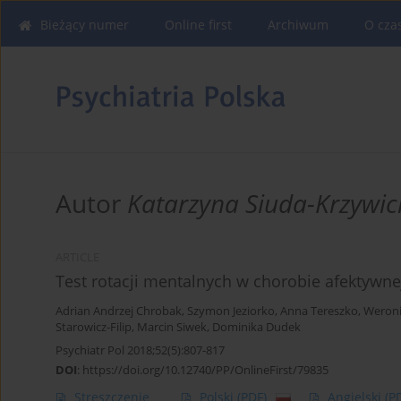
Bieżący numer
Online first
Archiwum
O cza
Autor
Katarzyna Siuda-Krzywic
ARTICLE
Test rotacji mentalnych w chorobie afektyw
Adrian Andrzej Chrobak
,
Szymon Jeziorko
,
Anna Tereszko
,
Weroni
Starowicz-Filip
,
Marcin Siwek
,
Dominika Dudek
Psychiatr Pol 2018;52(5):807-817
DOI
:
https://doi.org/10.12740/PP/OnlineFirst/79835
Streszczenie
Polski
(PDF)
Angielski
(P