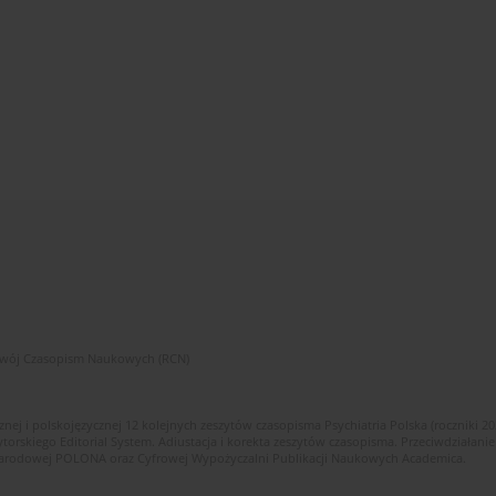
zwój Czasopism Naukowych (RCN)
znej i polskojęzycznej 12 kolejnych zeszytów czasopisma Psychiatria Polska (roczniki 2
skiego Editorial System. Adiustacja i korekta zeszytów czasopisma. Przeciwdziałanie
i Narodowej POLONA oraz Cyfrowej Wypożyczalni Publikacji Naukowych Academica.