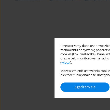
Przetwarzamy dane osobowe zbiera
zachowaniu odbywa się poprzez d
cookies (tzw. ciasteczka). Dane, w
oraz w celu monitorowania ruchu
(
więcej
).
Możesz zmienić ustawienia cookie
niektóre funkcjonalności dostępne
Zgadzam się