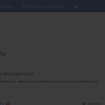
sopiśmie
WYTYCZNE DLA AUTORÓW
ka
nej dwubiegunowej
ka Janeczko
,
Aleksandra Arciszewska
,
Katarzyna Siuda-Krzywicka
,
Anna
DF)
Statystyki