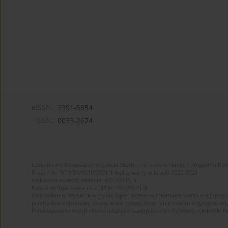
eISSN:
2391-5854
ISSN:
0033-2674
Czasopismo korzysta ze wsparcia Skarbu Państwa w ramach programu Ro
Projekt nr RCN/SN/0610/2021/1 realizowany w latach 2022-2024
Całkowita wartość zadania: 490 000 PLN
Kwota dofinansowania z MEiN: 100 000 PLN
Cele zadania: Wydanie w trybie Open Access w internecie wersji anglojęzyc
przebudowa struktury strony www czasopisma. Finansowanie systemu edytor
Przekazywanie wersji elektronicznych czasopisma do Cyfrowej Bibliotek