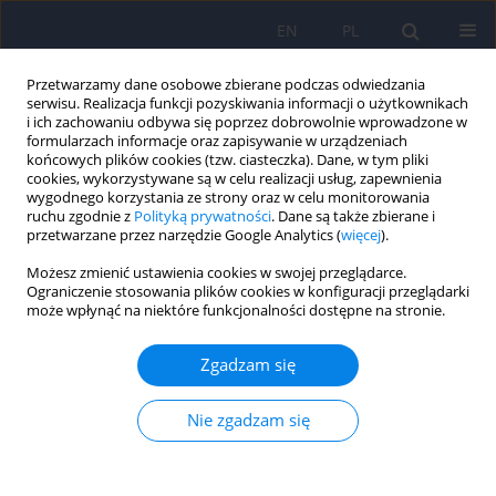
EN
PL
Przetwarzamy dane osobowe zbierane podczas odwiedzania
serwisu. Realizacja funkcji pozyskiwania informacji o użytkownikach
i ich zachowaniu odbywa się poprzez dobrowolnie wprowadzone w
formularzach informacje oraz zapisywanie w urządzeniach
końcowych plików cookies (tzw. ciasteczka). Dane, w tym pliki
cookies, wykorzystywane są w celu realizacji usług, zapewnienia
wygodnego korzystania ze strony oraz w celu monitorowania
ruchu zgodnie z
Polityką prywatności
. Dane są także zbierane i
przetwarzane przez narzędzie Google Analytics (
więcej
).
Autor
Krystyna Pierzchała
Możesz zmienić ustawienia cookies w swojej przeglądarce.
Ograniczenie stosowania plików cookies w konfiguracji przeglądarki
ARTICLE
może wpłynąć na niektóre funkcjonalności dostępne na stronie.
Choroba Alzheimera o wczesnym początku – opis
przypadku
Zgadzam się
Beata Łabuz-Roszak
,
Magdalena Torbus-Paluszczak
,
Janusz Becelewski
,
Michał Becelewski
,
Paweł Dobrakowski
,
Krystyna Pierzchała
Nie zgadzam się
Psychiatr Pol 2021;55(2):323-330
DOI
:
https://doi.org/10.12740/PP/OnlineFirst/114122
Statystyki