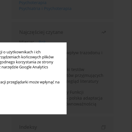
Psychoterapia
Psychiatria i Psychoterapia
Najczęściej czytane
Miesiąc
Rok
i o użytkownikach i ich
Leczenie bezsenności – wpływ trazodonu i
rządzeniach końcowych plików
leków nasennych na sen
wygodnego korzystania ze strony
z narzędzie Google Analytics
Fałszywie dodatnie wyniki testów
narkotykowych u pacjentów przyjmujących
leki psychotropowe – przegląd literatury
acji przeglądarki może wpłynąć na
Montrealska Skala Oceny Funkcji
Poznawczych MoCA 7.2.– polska adaptacja
metody i badania nad równoważnością
Indeksy