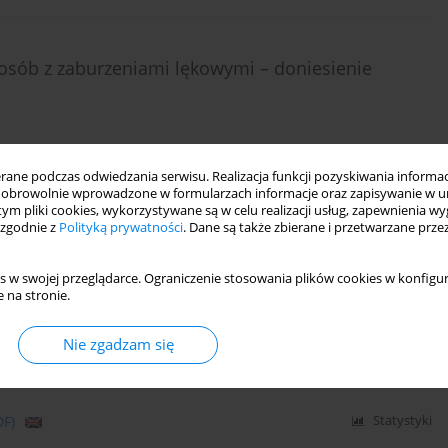
 osób z zaburzeniami lękowymi – doniesienie
ne podczas odwiedzania serwisu. Realizacja funkcji pozyskiwania informacj
obrowolnie wprowadzone w formularzach informacje oraz zapisywanie w u
DF)
Statystyki
 tym pliki cookies, wykorzystywane są w celu realizacji usług, zapewnienia 
 zgodnie z
Polityką prywatności
. Dane są także zbierane i przetwarzane prze
s w swojej przeglądarce. Ograniczenie stosowania plików cookies w konfigur
osób leczonych immunomodulacyjnie z rzutowo-
 na stronie.
(SM-RR)
Nie zgadzam się
pa
DF)
Statystyki