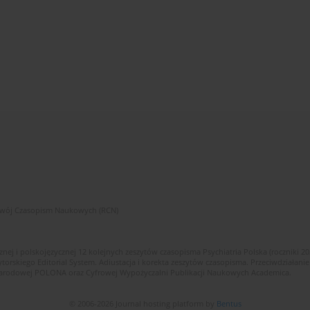
zwój Czasopism Naukowych (RCN)
znej i polskojęzycznej 12 kolejnych zeszytów czasopisma Psychiatria Polska (roczniki 2
skiego Editorial System. Adiustacja i korekta zeszytów czasopisma. Przeciwdziałanie
i Narodowej POLONA oraz Cyfrowej Wypożyczalni Publikacji Naukowych Academica.
© 2006-2026 Journal hosting platform by
Bentus