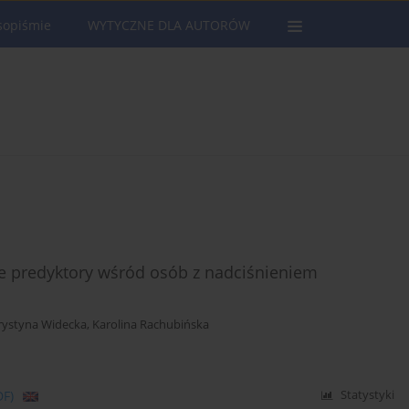
sopiśmie
WYTYCZNE DLA AUTORÓW
e predyktory wśród osób z nadciśnieniem
rystyna Widecka
,
Karolina Rachubińska
DF)
Statystyki