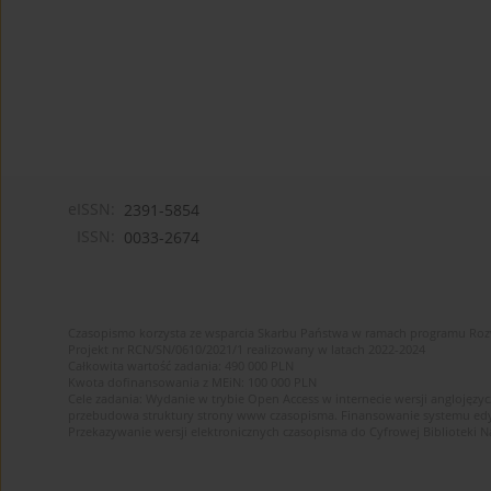
eISSN:
2391-5854
ISSN:
0033-2674
Czasopismo korzysta ze wsparcia Skarbu Państwa w ramach programu Ro
Projekt nr RCN/SN/0610/2021/1 realizowany w latach 2022-2024
Całkowita wartość zadania: 490 000 PLN
Kwota dofinansowania z MEiN: 100 000 PLN
Cele zadania: Wydanie w trybie Open Access w internecie wersji anglojęzyc
przebudowa struktury strony www czasopisma. Finansowanie systemu edytor
Przekazywanie wersji elektronicznych czasopisma do Cyfrowej Bibliotek