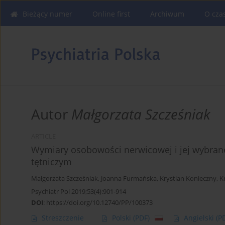
Bieżący numer
Online first
Archiwum
O cza
Autor
Małgorzata Szcześniak
ARTICLE
Wymiary osobowości nerwicowej i jej wybran
tętniczym
Małgorzata Szcześniak
,
Joanna Furmańska
,
Krystian Konieczny
,
K
Psychiatr Pol 2019;53(4):901-914
DOI
:
https://doi.org/10.12740/PP/100373
Streszczenie
Polski
(PDF)
Angielski
(P