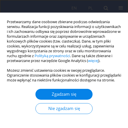
EN
PL
Przetwarzamy dane osobowe zbierane podczas odwiedzania
serwisu. Realizacja funkcji pozyskiwania informacji o użytkownikach
i ich zachowaniu odbywa się poprzez dobrowolnie wprowadzone w
formularzach informacje oraz zapisywanie w urządzeniach
końcowych plików cookies (tzw. ciasteczka). Dane, w tym pliki
cookies, wykorzystywane są w celu realizacji usług, zapewnienia
wygodnego korzystania ze strony oraz w celu monitorowania
ruchu zgodnie z
Polityką prywatności
. Dane są także zbierane i
przetwarzane przez narzędzie Google Analytics (
więcej
).
Autor
Magdalena Gawrych
Możesz zmienić ustawienia cookies w swojej przeglądarce.
Ograniczenie stosowania plików cookies w konfiguracji przeglądarki
Wsparcie społeczne a przeciwdziałanie depresji w
może wpłynąć na niektóre funkcjonalności dostępne na stronie.
grupie młodych dorosłych w czasie pandemii
COVID-19
Zgadzam się
Magdalena Gawrych
,
Ewelina Cichoń
,
Andrzej Kiejna
Nie zgadzam się
Psychiatr Pol 2023;57(5):1063-1076
DOI
:
https://doi.org/10.12740/PP/OnlineFirst/147433
Statystyki