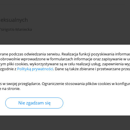
seksualnych
sirigotis-Maniecka
DF)
Statystyki
ne podczas odwiedzania serwisu. Realizacja funkcji pozyskiwania informacj
obrowolnie wprowadzone w formularzach informacje oraz zapisywanie w u
 tym pliki cookies, wykorzystywane są w celu realizacji usług, zapewnienia 
 PSYCHOLOGICZNA
 zgodnie z
Polityką prywatności
. Dane są także zbierane i przetwarzane prze
-Maniecka
s w swojej przeglądarce. Ograniczenie stosowania plików cookies w konfigur
 na stronie.
Statystyki
Nie zgadzam się