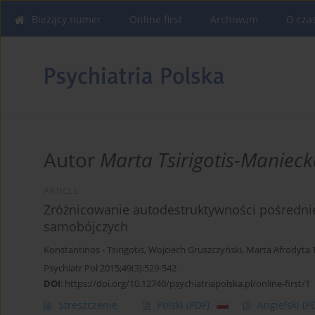
Bieżący numer
Online first
Archiwum
O cza
Autor
Marta Tsirigotis-Maniec
ARTICLE
Zróżnicowanie autodestruktywności pośrednie
samobójczych
Konstantinos - Tsirigotis
,
Wojciech Gruszczyński
,
Marta Afrodyta T
Psychiatr Pol 2015;49(3):529-542
DOI
:
https://doi.org/10.12740/psychiatriapolska.pl/online-first/1
Streszczenie
Polski
(PDF)
Angielski
(P