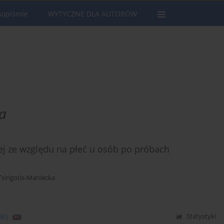
sopiśmie
WYTYCZNE DLA AUTORÓW
ka
j ze względu na płeć u osób po próbach
sirigotis-Maniecka
DF)
Statystyki