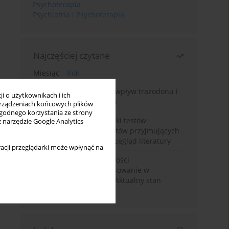
Psychoterapia
Psychiatria i Psychoterapia
Najczęściej czytane
Miesiąc
Rok
Leczenie bezsenności – wpływ trazodonu i
i o użytkownikach i ich
leków nasennych na sen
rządzeniach końcowych plików
wygodnego korzystania ze strony
Fałszywie dodatnie wyniki testów
z narzędzie Google Analytics
narkotykowych u pacjentów przyjmujących
leki psychotropowe – przegląd literatury
acji przeglądarki może wpłynąć na
Wortioksetyna – właściwości
farmakologiczne i zastosowanie w
zaburzeniach nastroju. Aktualny stan
wiedzy