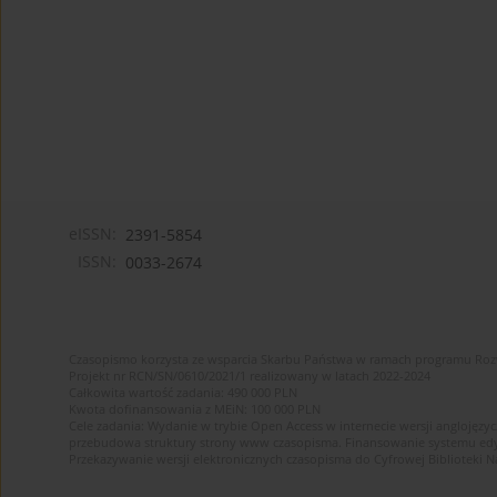
eISSN:
2391-5854
ISSN:
0033-2674
Czasopismo korzysta ze wsparcia Skarbu Państwa w ramach programu Ro
Projekt nr RCN/SN/0610/2021/1 realizowany w latach 2022-2024
Całkowita wartość zadania: 490 000 PLN
Kwota dofinansowania z MEiN: 100 000 PLN
Cele zadania: Wydanie w trybie Open Access w internecie wersji anglojęzyc
przebudowa struktury strony www czasopisma. Finansowanie systemu edytor
Przekazywanie wersji elektronicznych czasopisma do Cyfrowej Bibliotek