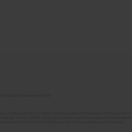
zwój Czasopism Naukowych (RCN)
znej i polskojęzycznej 12 kolejnych zeszytów czasopisma Psychiatria Polska (roczniki 2
skiego Editorial System. Adiustacja i korekta zeszytów czasopisma. Przeciwdziałanie
i Narodowej POLONA oraz Cyfrowej Wypożyczalni Publikacji Naukowych Academica.