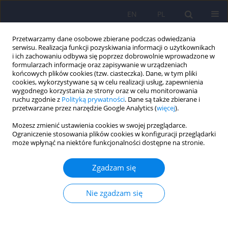
EN
PL
Przetwarzamy dane osobowe zbierane podczas odwiedzania
serwisu. Realizacja funkcji pozyskiwania informacji o użytkownikach
i ich zachowaniu odbywa się poprzez dobrowolnie wprowadzone w
formularzach informacje oraz zapisywanie w urządzeniach
końcowych plików cookies (tzw. ciasteczka). Dane, w tym pliki
cookies, wykorzystywane są w celu realizacji usług, zapewnienia
wygodnego korzystania ze strony oraz w celu monitorowania
ruchu zgodnie z
Polityką prywatności
. Dane są także zbierane i
przetwarzane przez narzędzie Google Analytics (
więcej
).
Autor
Sławomir Kroczka
Możesz zmienić ustawienia cookies w swojej przeglądarce.
Ograniczenie stosowania plików cookies w konfiguracji przeglądarki
może wpłynąć na niektóre funkcjonalności dostępne na stronie.
ARTICLE
Zaburzenia nastroju oraz funkcji poznawczych w
Zgadzam się
przebiegu narastającej niepełnosprawności u
pacjentów ze stwardnieniem zanikowym
Nie zgadzam się
bocznym
Jacek Hübner
,
Ilona Hübner
,
Sławomir Kroczka
Psychiatr Pol 2020;54(2):289-302