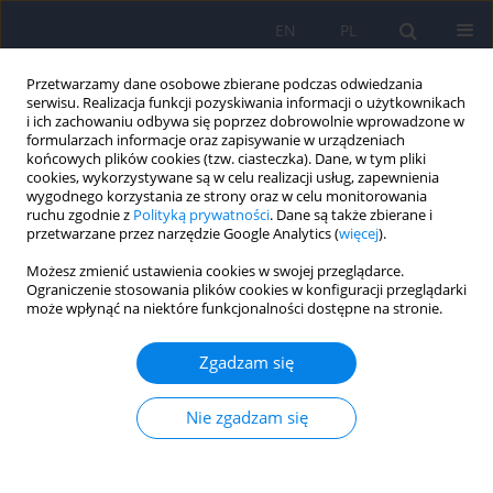
EN
PL
Przetwarzamy dane osobowe zbierane podczas odwiedzania
serwisu. Realizacja funkcji pozyskiwania informacji o użytkownikach
i ich zachowaniu odbywa się poprzez dobrowolnie wprowadzone w
formularzach informacje oraz zapisywanie w urządzeniach
końcowych plików cookies (tzw. ciasteczka). Dane, w tym pliki
cookies, wykorzystywane są w celu realizacji usług, zapewnienia
wygodnego korzystania ze strony oraz w celu monitorowania
ruchu zgodnie z
Polityką prywatności
. Dane są także zbierane i
przetwarzane przez narzędzie Google Analytics (
więcej
).
Autor
Zenon Brzoza
Możesz zmienić ustawienia cookies w swojej przeglądarce.
Ograniczenie stosowania plików cookies w konfiguracji przeglądarki
Stres okresu pandemii wirusa SARS-CoV-2 a
może wpłynąć na niektóre funkcjonalności dostępne na stronie.
zachowania prozdrowotne wśród personelu
medycznego - doniesienie wstępne
Zgadzam się
Karina Badura-Brzoza
,
Rafał Bułdak
,
Paweł Dębski
,
Sławomir
Kasperczyk
,
Elzbieta Woźniak-Grygiel
,
Adam Konka
,
Ewa Gawrylak-
Nie zgadzam się
Dryja
,
Renata Mond-Paszek
,
Marcin Markiel
,
Daniel Gabryś
,
Zenon
Brzoza
Psychiatr Pol 2022;56(5):969-978