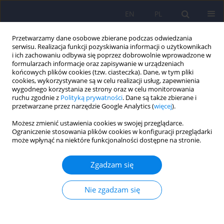
EN
PL
Przetwarzamy dane osobowe zbierane podczas odwiedzania
serwisu. Realizacja funkcji pozyskiwania informacji o użytkownikach
i ich zachowaniu odbywa się poprzez dobrowolnie wprowadzone w
formularzach informacje oraz zapisywanie w urządzeniach
końcowych plików cookies (tzw. ciasteczka). Dane, w tym pliki
cookies, wykorzystywane są w celu realizacji usług, zapewnienia
wygodnego korzystania ze strony oraz w celu monitorowania
ruchu zgodnie z
Polityką prywatności
. Dane są także zbierane i
przetwarzane przez narzędzie Google Analytics (
więcej
).
Autor
Karolina Sas
Możesz zmienić ustawienia cookies w swojej przeglądarce.
Ograniczenie stosowania plików cookies w konfiguracji przeglądarki
Objawy depresyjne i lękowe u chorych na celiakię
może wpłynąć na niektóre funkcjonalności dostępne na stronie.
– współwystępowanie i wzajemne zależności
Zgadzam się
Karolina Patrycja Sas
,
Damian Zieliński
,
Magdalena Piegza
Psychiatr Pol 2026;60(2):293-307
Nie zgadzam się
DOI
:
https://doi.org/10.12740/PP/OnlineFirst/203065
Statystyki
Streszczenie
Polski
(PDF)